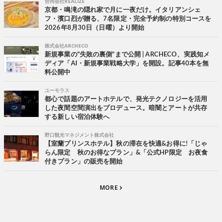
合同会社REALIZE
京都・鳴滝の隠れ家で月に一夜だけ。イタリアンシェ
フ・濱口烈が贈る、7名限定・完全予約制の特別コースを
2026年8月30日（日曜）より開始
株式会社ARCHECO
新規事業の"失敗の裏側"まで公開 | ARCHECO、実践知メ
ディア「AI・新規事業戦略大学」を開設。記事40本を無
料公開中
ユーモラス
都心で話題のアートホテルで、発光テクノロジーを活用
した夜間空間演出をプロデュース。暗闇とアートが共存
する新しい宿泊体験へ
野口観光マネジメント株式会社
【室蘭プリンスホテル】秋の滞在を快適&お得に!「じゃ
らん限定 秋のお得なプラン」&「公式HP限定 お夜食
付きプラン」の販売を開始
MORE