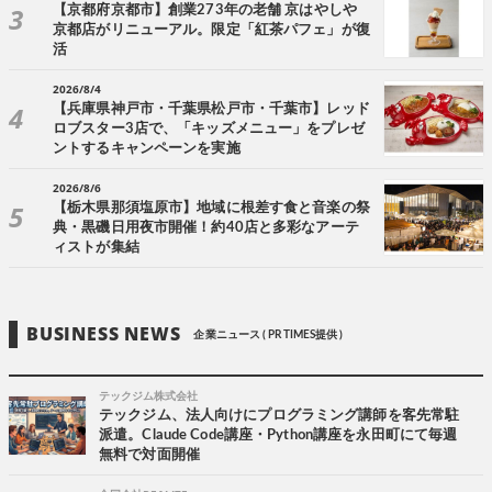
【京都府京都市】創業273年の老舗 京はやしや
京都店がリニューアル。限定「紅茶パフェ」が復
活
2026/8/4
【兵庫県神戸市・千葉県松戸市・千葉市】レッド
ロブスター3店で、「キッズメニュー」をプレゼ
ントするキャンペーンを実施
2026/8/6
【栃木県那須塩原市】地域に根差す食と音楽の祭
典・黒磯日用夜市開催！約40店と多彩なアーテ
ィストが集結
BUSINESS NEWS
企業ニュース ( PR TIMES提供 )
テックジム株式会社
テックジム、法人向けにプログラミング講師を客先常駐
派遣。Claude Code講座・Python講座を永田町にて毎週
無料で対面開催