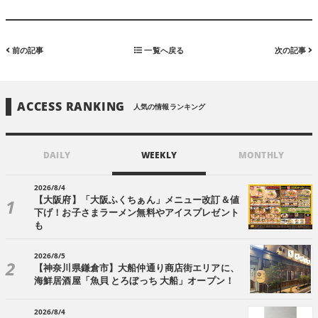
前の記事
一覧へ戻る
次の記事
ACCESS RANKING
人気の情報ランキング
DAILY
WEEKLY
MONTHLY
2026/8/4
【大阪府】「大阪ふくちぁん」メニュー改訂＆値
下げ！お子さまラーメン無料やアイスプレゼント
も
2026/8/5
【神奈川県鎌倉市】大船仲通り商店街エリアに、
海鮮居酒屋「魚貝 とろぼっち 大船」オープン！
2026/8/4