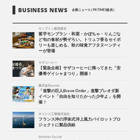
BUSINESS NEWS
企業ニュース ( PR TIMES提供 )
キンプトン新宿東京
紫芋モンブラン・和栗・かぼちゃ・りんごな
ど旬の食材が勢ぞろい。トリュフ香るセイボ
リーも楽しめる、秋の味覚アフタヌーンティ
ーが登場
サザコーヒー
【緊急企画】サザコーヒーに帰ってきた「安
優希ゲイシャまつり」開催！
株式会社enish
「進撃の巨人Brave Order」進撃ブレオダ新
イベント「自由を知りたかった少年よ」を開
催！
オイレス工業株式会社
フランス沖の浮体式洋上風力パイロットプロ
ジェクトに製品供給
Shinker.Co.Ltd