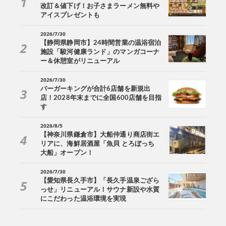
改訂＆値下げ！お子さまラーメン無料や
アイスプレゼントも
2026/7/30
【静岡県静岡市】24時間営業の温浴宿泊
施設「駿河健康ランド」のマンガコーナ
ー＆休憩室がリニューアル
2026/7/30
バーガーキングが合計6店舗を新規出
店！2028年末までに全国600店舗を目指
す
2026/8/5
【神奈川県鎌倉市】大船仲通り商店街エ
リアに、海鮮居酒屋「魚貝 とろぼっち
大船」オープン！
2026/7/30
【愛知県長久手市】「長久手温泉ござら
っせ」リニューアル！サウナ新設や水質
にこだわった温浴環境を実現