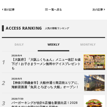
前の記事
一覧へ戻る
次の記事
ACCESS RANKING
人気の情報ランキング
DAILY
WEEKLY
MONTHLY
2026/8/4
【大阪府】「大阪ふくちぁん」メニュー改訂＆値
下げ！お子さまラーメン無料やアイスプレゼント
も
2026/8/5
【神奈川県鎌倉市】大船仲通り商店街エリアに、
海鮮居酒屋「魚貝 とろぼっち 大船」オープン！
2026/7/30
バーガーキングが合計6店舗を新規出店！2028