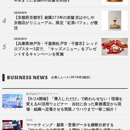
年末までに全国600店舗を目指す
2026/8/4
【京都府京都市】創業273年の老舗 京はやしや
京都店がリニューアル。限定「紅茶パフェ」が復
活
2026/8/4
【兵庫県神戸市・千葉県松戸市・千葉市】レッド
ロブスター3店で、「キッズメニュー」をプレゼ
ントするキャンペーンを実施
BUSINESS NEWS
企業ニュース ( PR TIMES提供 )
株式会社アイスマイリー
【8/26開催】「導入しただけ」で終わらせない！現場を
変えるAI活用ウェビナー 自社に合った業務選定から現
場・組織へ定着させる実践ノウハウまで一挙ご紹介！
OSIE
マーケティング・顧客・営業データを横断分析する