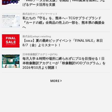
「Webデータ分析支援」を開始｜Web施策を成果につな
げるデータ活用を支援
株式会社サニーデイマーケット
私たちの『守る』を、熊本へ― TCGサプライブランド
『カードの鎧』全商品の売上の一部を、熊本県の義援金
へ
株式会社adapt retailing
【coca】夏の最終ビッグイベント「FINAL SALE」本日
8/7（金）よりスタート！
日本映像翻訳アカデミー(JVTA)
毎月入学＆時間や場所に縛られずにプロを目指せる！日
本映像翻訳アカデミーが「映像翻訳VODプログラム」を
2026年10月より開講！
MORE