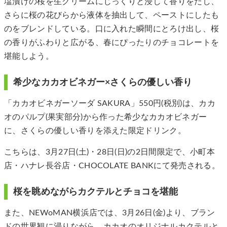
塩漬けの桜を生クリームにじっくりと浸して香りをだし、
さらに桜の花びらから液体を抽出して、ペーストにしたも
のをブレンドしている。口に入れた瞬間にとろけ出し、桜
の香りがふわりと広がる、春にぴったりのチョコレートを
堪能しよう。
希少なカカオビネガー×さくらの優しい香り
「カカオビネガーソーダ SAKURA」550円(税別)は、カカ
オのパルプ(果実部分)から作った希少なカカオビネガー
に、さくらの優しい香りを添えた限定ドリンク。
こちらは、3月27日(土)・28日(日)の2日間限定で、小町本
店・ハナレ長谷店・CHOCOLATE BANKにて発売される。
桜を眺めながらカクテルとチョコを堪能
また、NEWoMAN横浜店では、3月26日(金)より、ブラン
ドの世界観に浸りながら、カカオのオリジナルカクテルと