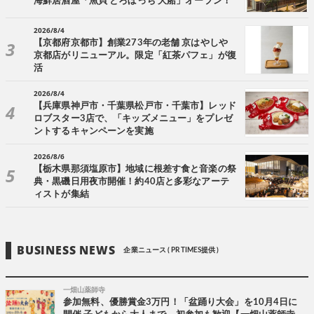
海鮮居酒屋「魚貝 とろぼっち 大船」オープン！
2026/8/4
【京都府京都市】創業273年の老舗 京はやしや
京都店がリニューアル。限定「紅茶パフェ」が復
活
2026/8/4
【兵庫県神戸市・千葉県松戸市・千葉市】レッド
ロブスター3店で、「キッズメニュー」をプレゼ
ントするキャンペーンを実施
2026/8/6
【栃木県那須塩原市】地域に根差す食と音楽の祭
典・黒磯日用夜市開催！約40店と多彩なアーテ
ィストが集結
BUSINESS NEWS
企業ニュース ( PR TIMES提供 )
一畑山薬師寺
参加無料、優勝賞金3万円！「盆踊り大会」を10月4日に