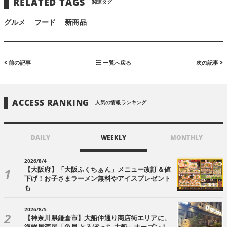
RELATED TAGS
関連タグ
グルメ
フード
新商品
前の記事
一覧へ戻る
次の記事
ACCESS RANKING
人気の情報ランキング
DAILY
WEEKLY
MONTHLY
2026/8/4
【大阪府】「大阪ふくちぁん」メニュー改訂＆値
下げ！お子さまラーメン無料やアイスプレゼント
も
2026/8/5
【神奈川県鎌倉市】大船仲通り商店街エリアに、