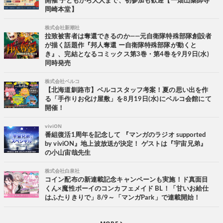
開催 子どもから大人まで、初参加も歓迎【一畑山薬師寺
岡崎本堂】
株式会社新潮社
拉致被害者は奪還できるのか――元自衛隊特殊部隊創設者
が描く話題作『邦人奪還 ー自衛隊特殊部隊が動くと
き』、完結となるコミックス第3巻・第4巻を9月9日(水)
同時発売
株式会社ベルコ
【北海道釧路市】ベルコスタッフ考案！夏の思い出を作
る「手作りお化け屋敷」を8月19日(水)にベルコ会館にて
開催！
viviON
番組復活1周年を記念して 『マンガのラジオ supported
by viviON』地上波放送が決定！ ゲストは『宇宙兄弟』
の小山宙哉先生
株式会社白泉社
コイン配布の新連載記念キャンペーンも実施！ド真面目
くん×魔性ボーイのコンカフェメイド BL！「甘いお給仕
はふたりきりで」8/9～「マンガPark」で連載開始！