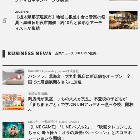
ントするキャンペーンを実施
2026/8/6
【栃木県那須塩原市】地域に根差す食と音楽の祭
典・黒磯日用夜市開催！約40店と多彩なアーテ
ィストが集結
BUSINESS NEWS
企業ニュース ( PR TIMES提供 )
PANDORA Jewelry Japan株式会社
パンドラ、北海道・大丸札幌店に新店舗をオープン 全
国での店舗展開をさらに加速
株式会社NIJIN
商店街が教室、まちの大人が先生。不登校の子どもが
「まちまるごと」で学ぶNIJINアカデミー燕三条校、開校
へ
LINEヤフー株式会社（LINE GAME）
【LINE GAME】「LINE バブル2」、『映画クレヨンしん
ちゃん 奇々怪々！オラの妖怪バケ～ション』とのコラボ
レーションを開始！