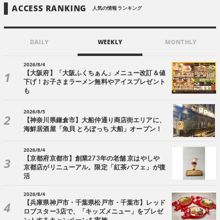
ACCESS RANKING
人気の情報ランキング
DAILY
WEEKLY
MONTHLY
2026/8/4
【大阪府】「大阪ふくちぁん」メニュー改訂＆値
下げ！お子さまラーメン無料やアイスプレゼント
も
2026/8/5
【神奈川県鎌倉市】大船仲通り商店街エリアに、
海鮮居酒屋「魚貝 とろぼっち 大船」オープン！
2026/8/4
【京都府京都市】創業273年の老舗 京はやしや
京都店がリニューアル。限定「紅茶パフェ」が復
活
2026/8/4
【兵庫県神戸市・千葉県松戸市・千葉市】レッド
ロブスター3店で、「キッズメニュー」をプレゼ