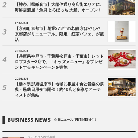
【神奈川県鎌倉市】大船仲通り商店街エリアに、
海鮮居酒屋「魚貝 とろぼっち 大船」オープン！
2026/8/4
【京都府京都市】創業273年の老舗 京はやしや
京都店がリニューアル。限定「紅茶パフェ」が復
活
2026/8/4
【兵庫県神戸市・千葉県松戸市・千葉市】レッド
ロブスター3店で、「キッズメニュー」をプレゼ
ントするキャンペーンを実施
2026/8/6
【栃木県那須塩原市】地域に根差す食と音楽の祭
典・黒磯日用夜市開催！約40店と多彩なアーテ
ィストが集結
BUSINESS NEWS
企業ニュース ( PR TIMES提供 )
テックジム株式会社