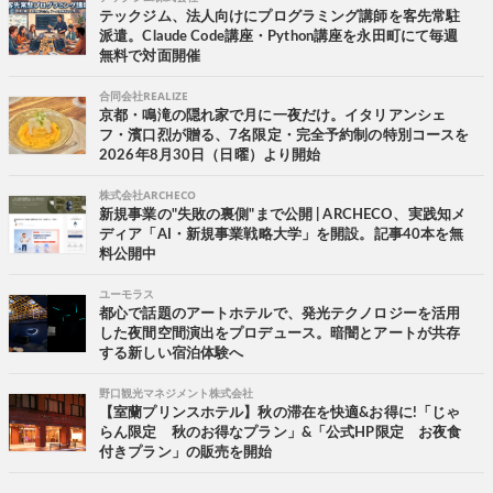
テックジム、法人向けにプログラミング講師を客先常駐
派遣。Claude Code講座・Python講座を永田町にて毎週
無料で対面開催
合同会社REALIZE
京都・鳴滝の隠れ家で月に一夜だけ。イタリアンシェ
フ・濱口烈が贈る、7名限定・完全予約制の特別コースを
2026年8月30日（日曜）より開始
株式会社ARCHECO
新規事業の"失敗の裏側"まで公開 | ARCHECO、実践知メ
ディア「AI・新規事業戦略大学」を開設。記事40本を無
料公開中
ユーモラス
都心で話題のアートホテルで、発光テクノロジーを活用
した夜間空間演出をプロデュース。暗闇とアートが共存
する新しい宿泊体験へ
野口観光マネジメント株式会社
【室蘭プリンスホテル】秋の滞在を快適&お得に!「じゃ
らん限定 秋のお得なプラン」&「公式HP限定 お夜食
付きプラン」の販売を開始