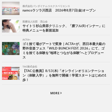
株式会社バンダイナムコエクスペリエンス
namcoラソラ川西店 2026年8月7日(金)オープン
医療法人社団 渓山会
サイトリ杉山美容クリニック、「膣フル(R)インナー」に
特典メニューを新規追加
ACTA+
ゴミ捨て場がアートで変身｜ACTA+が、西日本最大級の
野外音楽フェス「WILD BUNCH FEST. 2026」にて、ゴ
ミを捨てる体験を“地球とつながる体験”へとプロデュー
ス
TAC株式会社
【TAC公務員】8/13(木)「オンラインオリエンテーショ
ン（体験入学）」を無料で開催！学習スタートはじめの1
歩！
MORE