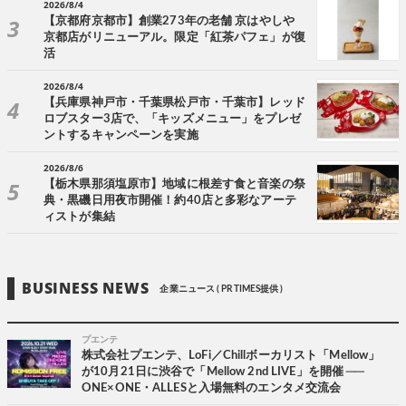
2026/8/4
【京都府京都市】創業273年の老舗 京はやしや
京都店がリニューアル。限定「紅茶パフェ」が復
活
2026/8/4
【兵庫県神戸市・千葉県松戸市・千葉市】レッド
ロブスター3店で、「キッズメニュー」をプレゼ
ントするキャンペーンを実施
2026/8/6
【栃木県那須塩原市】地域に根差す食と音楽の祭
典・黒磯日用夜市開催！約40店と多彩なアーテ
ィストが集結
BUSINESS NEWS
企業ニュース ( PR TIMES提供 )
プエンテ
株式会社プエンテ、LoFi／Chillボーカリスト「Mellow」
が10月21日に渋谷で「Mellow 2nd LIVE」を開催 ──
ONE×ONE・ALLESと入場無料のエンタメ交流会