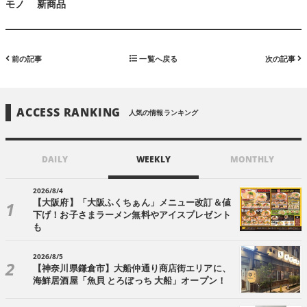
モノ
新商品
前の記事
一覧へ戻る
次の記事
ACCESS RANKING
人気の情報ランキング
DAILY
WEEKLY
MONTHLY
2026/8/4
【大阪府】「大阪ふくちぁん」メニュー改訂＆値
下げ！お子さまラーメン無料やアイスプレゼント
も
2026/8/5
【神奈川県鎌倉市】大船仲通り商店街エリアに、
海鮮居酒屋「魚貝 とろぼっち 大船」オープン！