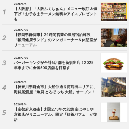
2026/8/4
【大阪府】「大阪ふくちぁん」メニュー改訂＆値
下げ！お子さまラーメン無料やアイスプレゼント
も
2026/7/30
【静岡県静岡市】24時間営業の温浴宿泊施設
「駿河健康ランド」のマンガコーナー＆休憩室が
リニューアル
2026/7/30
バーガーキングが合計6店舗を新規出店！2028
年末までに全国600店舗を目指す
2026/8/5
【神奈川県鎌倉市】大船仲通り商店街エリアに、
海鮮居酒屋「魚貝 とろぼっち 大船」オープン！
2026/8/4
【京都府京都市】創業273年の老舗 京はやしや
京都店がリニューアル。限定「紅茶パフェ」が復
活