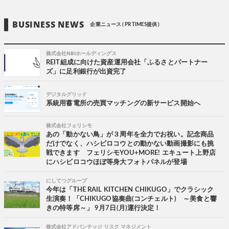
BUSINESS NEWS
企業ニュース ( PR TIMES提供 )
株式会社NBIホールディングス
REIT組成に向けた資産運用会社「ふるさとパートナー
ズ」に足利銀行が出資完了
デジタルグリッド
系統用蓄電所の売買マッチングの新サービス開始へ
株式会社フェリシモ
あの「動かない鳥」が３周年を全力でお祝い。記念商品
だけでなく、ハシビロコウとの動かない動画撮影にも挑
戦できます フェリシモYOU+MORE! エキュート上野店
にハシビロコウほぼ等身大フォトパネルが登場
にしてつグループ
今年は「THE RAIL KITCHEN CHIKUGO」でクラシック
生演奏！「CHIKUGO協奏曲(コンチェルト) ～美食と響
きの特等席～」 9月7日(月)運行決定！
株式会社アドバンテッジ リスク マネジメント