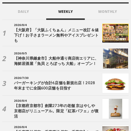
DAILY
WEEKLY
MONTHLY
2026/8/4
【大阪府】「大阪ふくちぁん」メニュー改訂＆値
下げ！お子さまラーメン無料やアイスプレゼント
も
2026/8/5
【神奈川県鎌倉市】大船仲通り商店街エリアに、
海鮮居酒屋「魚貝 とろぼっち 大船」オープン！
2026/7/30
バーガーキングが合計6店舗を新規出店！2028
年末までに全国600店舗を目指す
2026/8/4
【京都府京都市】創業273年の老舗 京はやしや
京都店がリニューアル。限定「紅茶パフェ」が復
活
2026/8/4