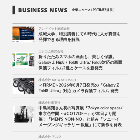
BUSINESS NEWS
企業ニュース ( PR TIMES提供 )
アンドドット株式会社
成城大学、特別講義にてAI時代に人が真価を
発揮できる理由を解説
エレコム株式会社
折りたたみスマホの画面も、美しく保護。
Galaxy Z Flip8 / Fold8 Ultra/ Fold8対応の画面
保護フィルム2種とケースを新発売
株式会社 MY WAY SMART
＜FIRME＞2026年8月7日発売の「Galaxy Z
Fold8 Ultra」対応 カメラ保護フィルム 発売
株式会社集英社
中島裕翔さん初の写真展『7okyo color space/
東京色空間 ～#COT7DF～』が本日より開
催！「MEN’S NON-NO」と組み「ソニーイ
メージングギャラリー 銀座」にて新作を発表
株式会社 アスク