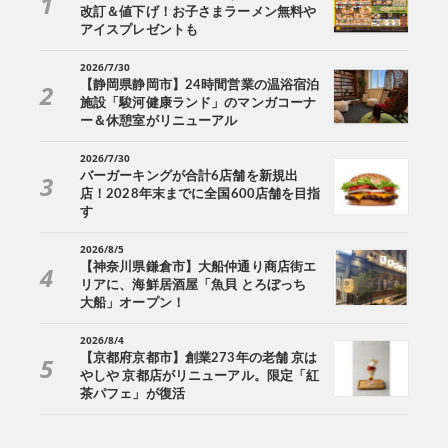
改訂＆値下げ！お子さまラーメン無料や
アイスプレゼントも
2026/7/30
【静岡県静岡市】24時間営業の温浴宿泊
施設「駿河健康ランド」のマンガコーナ
ー＆休憩室がリニューアル
2026/7/30
バーガーキングが合計6店舗を新規出
店！2028年末までに全国600店舗を目指
す
2026/8/5
【神奈川県鎌倉市】大船仲通り商店街エ
リアに、海鮮居酒屋「魚貝 とろぼっち
大船」オープン！
2026/8/4
【京都府京都市】創業273年の老舗 京は
やしや 京都店がリニューアル。限定「紅
茶パフェ」が復活