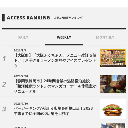
ACCESS RANKING
人気の情報ランキング
DAILY
WEEKLY
MONTHLY
2026/8/4
【大阪府】「大阪ふくちぁん」メニュー改訂＆値
下げ！お子さまラーメン無料やアイスプレゼント
も
2026/7/30
【静岡県静岡市】24時間営業の温浴宿泊施設
「駿河健康ランド」のマンガコーナー＆休憩室が
リニューアル
2026/7/30
バーガーキングが合計6店舗を新規出店！2028
年末までに全国600店舗を目指す
2026/8/5