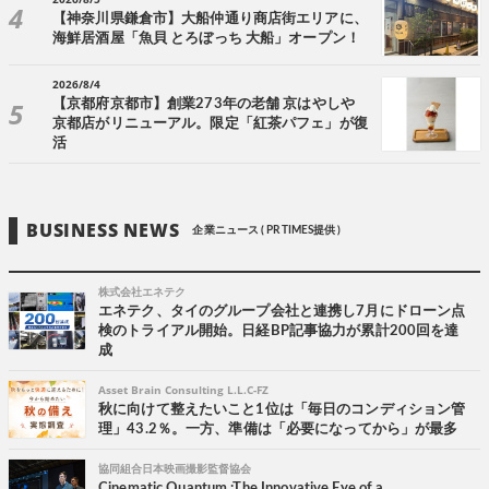
【神奈川県鎌倉市】大船仲通り商店街エリアに、
海鮮居酒屋「魚貝 とろぼっち 大船」オープン！
2026/8/4
【京都府京都市】創業273年の老舗 京はやしや
京都店がリニューアル。限定「紅茶パフェ」が復
活
BUSINESS NEWS
企業ニュース ( PR TIMES提供 )
株式会社エネテク
エネテク、タイのグループ会社と連携し7月にドローン点
検のトライアル開始。日経BP記事協力が累計200回を達
成
Asset Brain Consulting L.L.C-FZ
秋に向けて整えたいこと1位は「毎日のコンディション管
理」43.2％。一方、準備は「必要になってから」が最多
協同組合日本映画撮影監督協会
Cinematic Quantum :The Innovative Eye of a