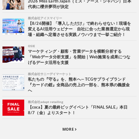
2026 Miss Earth Japan（ミス・アース・ジャパン）日本
代表に櫻井夢羽が決定
株式会社アイスマイリー
【8/26開催】「導入しただけ」で終わらせない！現場を
変えるAI活用ウェビナー 自社に合った業務選定から現
場・組織へ定着させる実践ノウハウまで一挙ご紹介！
OSIE
マーケティング・顧客・営業データを横断分析する
「Webデータ分析支援」を開始｜Web施策を成果につな
げるデータ活用を支援
株式会社サニーデイマーケット
私たちの『守る』を、熊本へ― TCGサプライブランド
『カードの鎧』全商品の売上の一部を、熊本県の義援金
へ
株式会社adapt retailing
【coca】夏の最終ビッグイベント「FINAL SALE」本日
8/7（金）よりスタート！
MORE