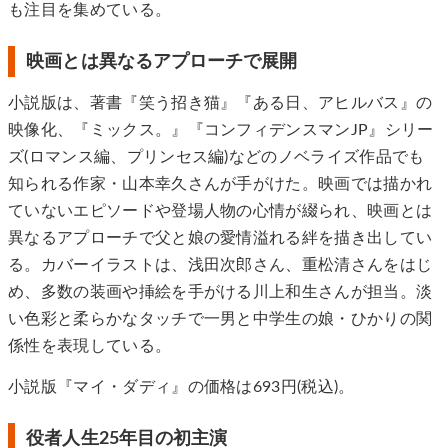
も注目を集めている。
映画とは異なるアプローチで展開
小説版は、著書『笑う招き猫』『ある日、アヒルバス』の
映像化、『ミックス。』『コンフィデンスマンJP』シリー
ズ(ロマンス編、プリンセス編)などのノベライズ作品でも
知られる作家・山本幸久さんが手がけた。映画では描かれ
ていないエピソードや登場人物の心情が綴られ、映画とは
異なるアプローチで父と娘の愛情溢れる絆を描き出してい
る。カバーイラストは、浅田次郎さん、重松清さんをはじ
め、多数の装画や挿絵を手がける川上和生さんが担当。淡
い色彩と柔らかなタッチで一男と中学生の娘・ひかりの関
係性を表現している。
小説版『マイ・ダディ』の価格は693円(税込)。
役者人生25年目の初主演