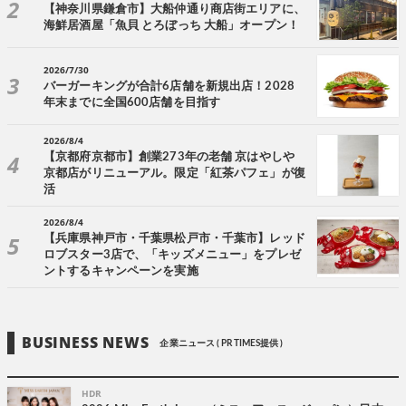
【神奈川県鎌倉市】大船仲通り商店街エリアに、
海鮮居酒屋「魚貝 とろぼっち 大船」オープン！
2026/7/30
バーガーキングが合計6店舗を新規出店！2028
年末までに全国600店舗を目指す
2026/8/4
【京都府京都市】創業273年の老舗 京はやしや
京都店がリニューアル。限定「紅茶パフェ」が復
活
2026/8/4
【兵庫県神戸市・千葉県松戸市・千葉市】レッド
ロブスター3店で、「キッズメニュー」をプレゼ
ントするキャンペーンを実施
BUSINESS NEWS
企業ニュース ( PR TIMES提供 )
HDR