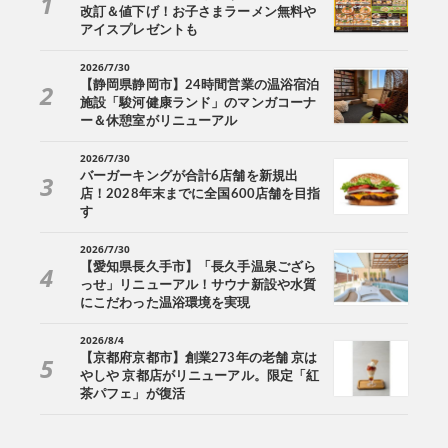
改訂＆値下げ！お子さまラーメン無料や
アイスプレゼントも
2026/7/30
【静岡県静岡市】24時間営業の温浴宿泊
施設「駿河健康ランド」のマンガコーナ
ー＆休憩室がリニューアル
2026/7/30
バーガーキングが合計6店舗を新規出
店！2028年末までに全国600店舗を目指
す
2026/7/30
【愛知県長久手市】「長久手温泉ござら
っせ」リニューアル！サウナ新設や水質
にこだわった温浴環境を実現
2026/8/4
【京都府京都市】創業273年の老舗 京は
やしや 京都店がリニューアル。限定「紅
茶パフェ」が復活