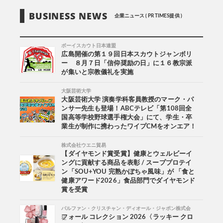
BUSINESS NEWS
企業ニュース ( PR TIMES提供 )
ボーイスカウト日本連盟
広島開催の第１９回日本スカウトジャンボリ
ー ８月７日「信仰奨励の日」に１６教宗派
が集いと宗教儀礼を実施
大阪芸術大学
大阪芸術大学 演奏学科客員教授のマーク・パ
ンサー先生も登場！ABCテレビ「第108回全
国高等学校野球選手権大会」にて、学生・卒
業生が制作に携わったワイプCMをオンエア！
株式会社ウエニ貿易
【ダイヤモンド賞受賞】健康とウェルビーイ
ングに貢献する商品を表彰 / スーププロテイ
ン「SOU+YOU 完熟かぼちゃ風味」が 「食と
健康アワード2026」食品部門でダイヤモンド
賞を受賞
パルファン・クリスチャン・ディオール・ジャポン株式会
社
フォール コレクション 2026〈ラッキー クロ