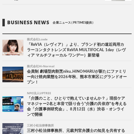
BUSINESS NEWS
企業ニュース ( PR TIMES提供 )
株式会社Lcode
「ReVIA（レヴィア）」より、ブランド初の遠近両用カ
ラーコンタクトレンズ ReVIA MULTIFOCAL 1day（レヴ
ィア マルチフォーカル ワンデー）新登場
株式会社Hi-Normal
会員制 劇場型肉割烹niku..HINOMARUが新たにファミリ
ー向け焼肉業態を2026年秋、熊本市東区にグランドオー
プン！
NPO法人UPTREE
「介護のこと、ひとりで抱えていませんか？」現役ケア
マネジャー2名と本音で語り合う"介護の共依存"を考える
会「介護事例研究会」、8月12日（水）渋谷・オンライ
ンで開催
三村小松法律事務所
三村小松法律事務所、元裁判官弁護士の知見を共有する