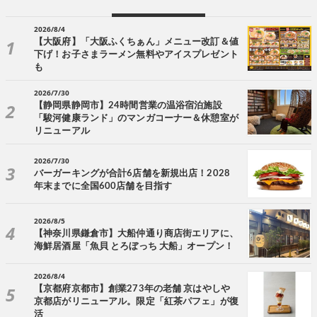
2026/8/4
【大阪府】「大阪ふくちぁん」メニュー改訂＆値
下げ！お子さまラーメン無料やアイスプレゼント
も
2026/7/30
【静岡県静岡市】24時間営業の温浴宿泊施設
「駿河健康ランド」のマンガコーナー＆休憩室が
リニューアル
2026/7/30
バーガーキングが合計6店舗を新規出店！2028
年末までに全国600店舗を目指す
2026/8/5
【神奈川県鎌倉市】大船仲通り商店街エリアに、
海鮮居酒屋「魚貝 とろぼっち 大船」オープン！
2026/8/4
【京都府京都市】創業273年の老舗 京はやしや
京都店がリニューアル。限定「紅茶パフェ」が復
活