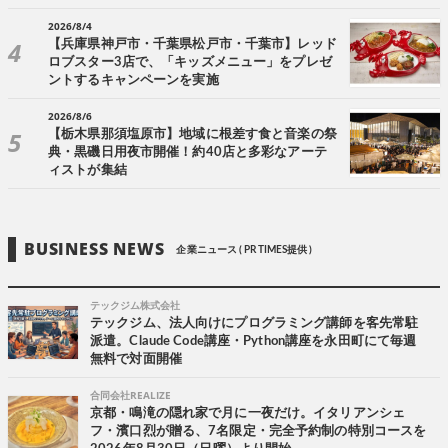
2026/8/4
【兵庫県神戸市・千葉県松戸市・千葉市】レッド
ロブスター3店で、「キッズメニュー」をプレゼ
ントするキャンペーンを実施
2026/8/6
【栃木県那須塩原市】地域に根差す食と音楽の祭
典・黒磯日用夜市開催！約40店と多彩なアーテ
ィストが集結
BUSINESS NEWS
企業ニュース ( PR TIMES提供 )
テックジム株式会社
テックジム、法人向けにプログラミング講師を客先常駐
派遣。Claude Code講座・Python講座を永田町にて毎週
無料で対面開催
合同会社REALIZE
京都・鳴滝の隠れ家で月に一夜だけ。イタリアンシェ
フ・濱口烈が贈る、7名限定・完全予約制の特別コースを