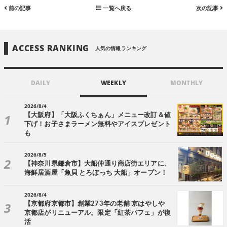
前の記事
一覧へ戻る
次の記事
ACCESS RANKING
人気の情報ランキング
DAILY
WEEKLY
MONTHLY
2026/8/4
【大阪府】「大阪ふくちぁん」メニュー改訂＆値
下げ！お子さまラーメン無料やアイスプレゼント
も
2026/8/5
【神奈川県鎌倉市】大船仲通り商店街エリアに、
海鮮居酒屋「魚貝 とろぼっち 大船」オープン！
2026/8/4
【京都府京都市】創業273年の老舗 京はやしや
京都店がリニューアル。限定「紅茶パフェ」が復
活