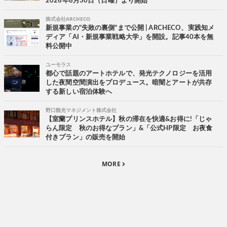
2026年8月30日（日曜）より開始
株式会社ARCHECO
新規事業の"失敗の裏側"まで公開 | ARCHECO、実践知メ
ディア「AI・新規事業戦略大学」を開設。記事40本を無
料公開中
ユーモラス
都心で話題のアートホテルで、発光テクノロジーを活用
した夜間空間演出をプロデュース。暗闇とアートが共存
する新しい宿泊体験へ
野口観光マネジメント株式会社
【室蘭プリンスホテル】秋の滞在を快適&お得に!「じゃ
らん限定 秋のお得なプラン」&「公式HP限定 お夜食
付きプラン」の販売を開始
MORE