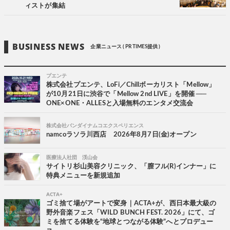
ィストが集結
BUSINESS NEWS
企業ニュース ( PR TIMES提供 )
プエンテ
株式会社プエンテ、LoFi／Chillボーカリスト「Mellow」
が10月21日に渋谷で「Mellow 2nd LIVE」を開催 ──
ONE×ONE・ALLESと入場無料のエンタメ交流会
株式会社バンダイナムコエクスペリエンス
namcoラソラ川西店 2026年8月7日(金)オープン
医療法人社団 渓山会
サイトリ杉山美容クリニック、「膣フル(R)インナー」に
特典メニューを新規追加
ACTA+
ゴミ捨て場がアートで変身｜ACTA+が、西日本最大級の
野外音楽フェス「WILD BUNCH FEST. 2026」にて、ゴ
ミを捨てる体験を“地球とつながる体験”へとプロデュー