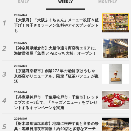
DAILY
WEEKLY
MONTHLY
2026/8/4
【大阪府】「大阪ふくちぁん」メニュー改訂＆値
下げ！お子さまラーメン無料やアイスプレゼント
も
2026/8/5
【神奈川県鎌倉市】大船仲通り商店街エリアに、
海鮮居酒屋「魚貝 とろぼっち 大船」オープン！
2026/8/4
【京都府京都市】創業273年の老舗 京はやしや
京都店がリニューアル。限定「紅茶パフェ」が復
活
2026/8/4
【兵庫県神戸市・千葉県松戸市・千葉市】レッド
ロブスター3店で、「キッズメニュー」をプレゼ
ントするキャンペーンを実施
2026/8/6
【栃木県那須塩原市】地域に根差す食と音楽の祭
典・黒磯日用夜市開催！約40店と多彩なアーテ