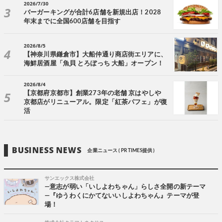
2026/7/30
バーガーキングが合計6店舗を新規出店！2028
年末までに全国600店舗を目指す
2026/8/5
【神奈川県鎌倉市】大船仲通り商店街エリアに、
海鮮居酒屋「魚貝 とろぼっち 大船」オープン！
2026/8/4
【京都府京都市】創業273年の老舗 京はやしや
京都店がリニューアル。限定「紅茶パフェ」が復
活
BUSINESS NEWS
企業ニュース ( PR TIMES提供 )
サンエックス株式会社
―意志が弱い「いしよわちゃん」らしさ全開の新テーマ
―『ゆうわくにかてないいしよわちゃん』テーマが登
場！