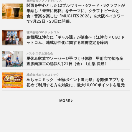
株式会社クラフトネクサス
関西を中心とした12ブルワリー・6フード・3クラフトが
集結し「未来に乾杯」をテーマに、クラフトビールと
食・音楽を楽しむ『MUGI FES 2026』を大阪ベイタワー
で9月22日・23日に開催。
株式会社CGOドットコム
島根県江津市に「ギャル課」が誕生へ！江津市 × CGOド
ットコム、地域活性化に関する連携協定を締結
パルシステム連合会
夏休み家族でソーセージ手づくり体験 甲府市で知る産
直豚肉加工の秘訣8月21日（金）〔山梨 長野〕
株式会社めちゃコミック
めちゃコミック「全額ポイント還元祭」を開催 アプリを
初めて利用する方を対象に、最大10,000ポイントを還元
MORE