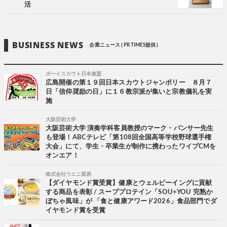
活
BUSINESS NEWS
企業ニュース ( PR TIMES提供 )
ボーイスカウト日本連盟
広島開催の第１９回日本スカウトジャンボリー ８月７
日「信仰奨励の日」に１６教宗派が集いと宗教儀礼を実
施
大阪芸術大学
大阪芸術大学 演奏学科客員教授のマーク・パンサー先生
も登場！ABCテレビ「第108回全国高等学校野球選手権
大会」にて、学生・卒業生が制作に携わったワイプCMを
オンエア！
株式会社ウエニ貿易
【ダイヤモンド賞受賞】健康とウェルビーイングに貢献
する商品を表彰 / スーププロテイン「SOU+YOU 完熟か
ぼちゃ風味」が 「食と健康アワード2026」食品部門でダ
イヤモンド賞を受賞