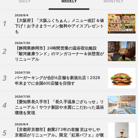
DAILY
WEEKLY
MONTHLY
2026/8/4
【大阪府】「大阪ふくちぁん」メニュー改訂＆値
下げ！お子さまラーメン無料やアイスプレゼント
も
2026/7/30
【静岡県静岡市】24時間営業の温浴宿泊施設
「駿河健康ランド」のマンガコーナー＆休憩室が
リニューアル
2026/7/30
バーガーキングが合計6店舗を新規出店！2028
年末までに全国600店舗を目指す
2026/7/30
【愛知県長久手市】「長久手温泉ござらっせ」リ
ニューアル！サウナ新設や水質にこだわった温浴
環境を実現
2026/8/4
【京都府京都市】創業273年の老舗 京はやしや
京都店がリニューアル。限定「紅茶パフェ」が復