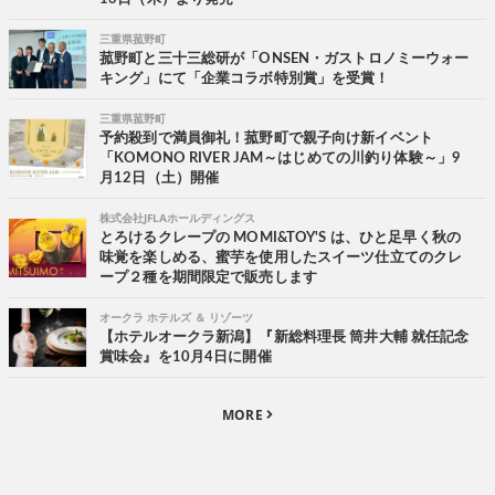
三重県菰野町
菰野町と三十三総研が「ONSEN・ガストロノミーウォー
キング」にて「企業コラボ特別賞」を受賞！
三重県菰野町
予約殺到で満員御礼！菰野町で親子向け新イベント
「KOMONO RIVER JAM～はじめての川釣り体験～」9
月12日（土）開催
株式会社JFLAホールディングス
とろけるクレープの MOMI&TOY'S は、ひと足早く秋の
味覚を楽しめる、蜜芋を使用したスイーツ仕立てのクレ
ープ２種を期間限定で販売します
オークラ ホテルズ ＆ リゾーツ
【ホテルオークラ新潟】『新総料理長 筒井大輔 就任記念
賞味会』を10月4日に開催
MORE