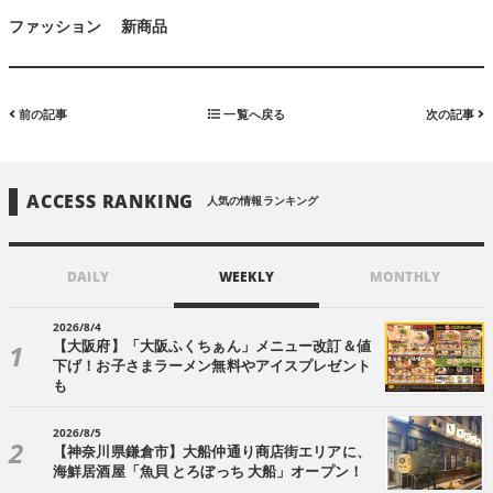
ファッション
新商品
前の記事
一覧へ戻る
次の記事
ACCESS RANKING
人気の情報ランキング
DAILY
WEEKLY
MONTHLY
2026/8/4
【大阪府】「大阪ふくちぁん」メニュー改訂＆値
下げ！お子さまラーメン無料やアイスプレゼント
も
2026/8/5
【神奈川県鎌倉市】大船仲通り商店街エリアに、
海鮮居酒屋「魚貝 とろぼっち 大船」オープン！