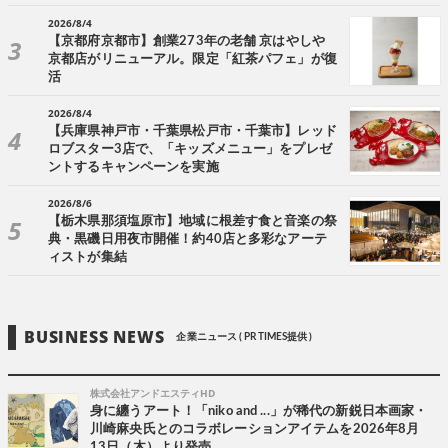
2026/8/4
【京都府京都市】創業273年の老舗 京はやしや
京都店がリニューアル。限定「紅茶パフェ」が復
活
2026/8/4
【兵庫県神戸市・千葉県松戸市・千葉市】レッド
ロブスター3店で、「キッズメニュー」をプレゼ
ントするキャンペーンを実施
2026/8/6
【栃木県那須塩原市】地域に根差す食と音楽の祭
典・黒磯日用夜市開催！約40店と多彩なアーテ
ィストが集結
BUSINESS NEWS
企業ニュース ( PR TIMES提供 )
株式会社アンドエスティHD
身に纏うアート！「niko and ...」が稀代の新鋭日本画家・
川崎麻央氏とのコラボレーションアイテムを2026年8月
13日（木）より発売