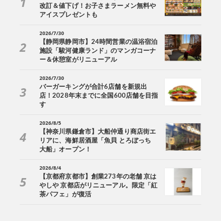
改訂＆値下げ！お子さまラーメン無料や
アイスプレゼントも
2026/7/30
【静岡県静岡市】24時間営業の温浴宿泊
施設「駿河健康ランド」のマンガコーナ
ー＆休憩室がリニューアル
2026/7/30
バーガーキングが合計6店舗を新規出
店！2028年末までに全国600店舗を目指
す
2026/8/5
【神奈川県鎌倉市】大船仲通り商店街エ
リアに、海鮮居酒屋「魚貝 とろぼっち
大船」オープン！
2026/8/4
【京都府京都市】創業273年の老舗 京は
やしや 京都店がリニューアル。限定「紅
茶パフェ」が復活