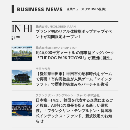
BUSINESS NEWS
企業ニュース ( PR TIMES提供 )
株式会社UNCOLORED JAPAN
ブランド初のリアル体験型ポップアップイベ
ントが期間限定オープン！
株式会社Mellow／SHOP STOP
約15,000平方メートル の都市型ドッグパーク
『THE DOG PARK TOYOSU』が豊洲に誕生。
半田市役所
【愛知県半田市】半田市の昭和時代をゲーム
で再現！市内高校生が人気ゲーム「マインク
ラフト」で歴史的街並みをバーチャル復活
フランクリン・テンプルトン・ジャパン株式会社
日本唯一(※1)、韓国を代表する企業にまるご
と投資。AI時代の成長を捉える新しい選択
肢。「フランクリン・テンプルトン・韓国株
式インデックス・ファンド」新規設定のお知
らせ