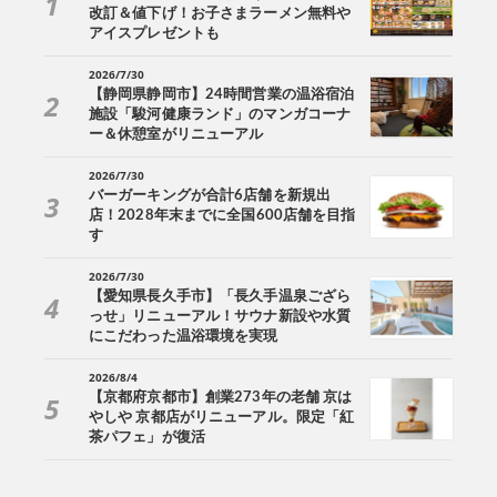
改訂＆値下げ！お子さまラーメン無料や
アイスプレゼントも
2026/7/30
【静岡県静岡市】24時間営業の温浴宿泊
施設「駿河健康ランド」のマンガコーナ
ー＆休憩室がリニューアル
2026/7/30
バーガーキングが合計6店舗を新規出
店！2028年末までに全国600店舗を目指
す
2026/7/30
【愛知県長久手市】「長久手温泉ござら
っせ」リニューアル！サウナ新設や水質
にこだわった温浴環境を実現
2026/8/4
【京都府京都市】創業273年の老舗 京は
やしや 京都店がリニューアル。限定「紅
茶パフェ」が復活