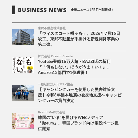
BUSINESS NEWS
企業ニュース ( PR TIMES提供 )
東武不動産株式会社
「ヴィスタコート幡ヶ谷」、2026年7月15日
竣工。東武不動産が手掛ける新規開発事業の
第二弾。
株式会社 Dream Create
YouTube登録16万人超・BAZZI氏の新刊
『「何もしない」ほうがうまくいく』、
Amazon13部門で1位獲得！
一般社団法人日本RV協会
【キャンピングカーを使用した災害対策支
援】令和8年熊本地震の被災地支援へキャンピ
ングカーの貸与決定
Brand Me株式会社
韓国の“いま”を届けるWEBメディア
「jigeum」、韓国ブランド向け常設ページ提
供開始