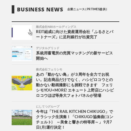
BUSINESS NEWS
企業ニュース ( PR TIMES提供 )
株式会社NBIホールディングス
REIT組成に向けた資産運用会社「ふるさとパ
ートナーズ」に足利銀行が出資完了
デジタルグリッド
系統用蓄電所の売買マッチングの新サービス
開始へ
株式会社フェリシモ
あの「動かない鳥」が３周年を全力でお祝
い。記念商品だけでなく、ハシビロコウとの
動かない動画撮影にも挑戦できます フェリ
シモYOU+MORE! エキュート上野店にハシビ
ロコウほぼ等身大フォトパネルが登場
にしてつグループ
今年は「THE RAIL KITCHEN CHIKUGO」で
クラシック生演奏！「CHIKUGO協奏曲(コン
チェルト) ～美食と響きの特等席～」 9月7
日(月)運行決定！