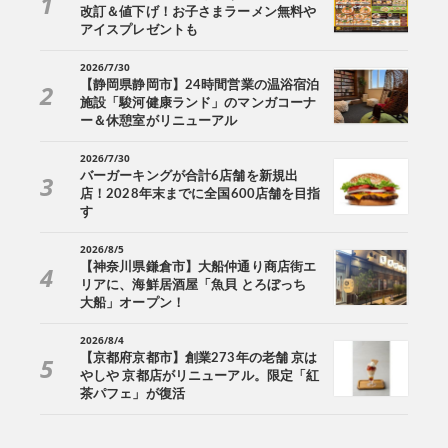
改訂＆値下げ！お子さまラーメン無料や
アイスプレゼントも
2026/7/30
【静岡県静岡市】24時間営業の温浴宿泊
施設「駿河健康ランド」のマンガコーナ
ー＆休憩室がリニューアル
2026/7/30
バーガーキングが合計6店舗を新規出
店！2028年末までに全国600店舗を目指
す
2026/8/5
【神奈川県鎌倉市】大船仲通り商店街エ
リアに、海鮮居酒屋「魚貝 とろぼっち
大船」オープン！
2026/8/4
【京都府京都市】創業273年の老舗 京は
やしや 京都店がリニューアル。限定「紅
茶パフェ」が復活