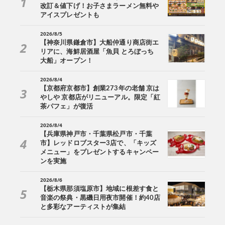
改訂＆値下げ！お子さまラーメン無料や
アイスプレゼントも
2026/8/5
【神奈川県鎌倉市】大船仲通り商店街エ
リアに、海鮮居酒屋「魚貝 とろぼっち
大船」オープン！
2026/8/4
【京都府京都市】創業273年の老舗 京は
やしや 京都店がリニューアル。限定「紅
茶パフェ」が復活
2026/8/4
【兵庫県神戸市・千葉県松戸市・千葉
市】レッドロブスター3店で、「キッズ
メニュー」をプレゼントするキャンペー
ンを実施
2026/8/6
【栃木県那須塩原市】地域に根差す食と
音楽の祭典・黒磯日用夜市開催！約40店
と多彩なアーティストが集結