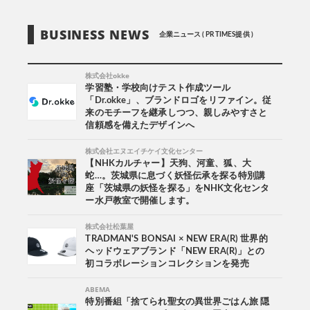
BUSINESS NEWS
企業ニュース ( PR TIMES提供 )
株式会社okke
学習塾・学校向けテスト作成ツール
「Dr.okke」、ブランドロゴをリファイン。従
来のモチーフを継承しつつ、親しみやすさと
信頼感を備えたデザインへ
株式会社エヌエイチケイ文化センター
【NHKカルチャー】天狗、河童、狐、大
蛇…。茨城県に息づく妖怪伝承を探る特別講
座「茨城県の妖怪を探る」をNHK文化センタ
ー水戸教室で開催します。
株式会社松葉屋
TRADMAN'S BONSAI × NEW ERA(R) 世界的
ヘッドウェアブランド「NEW ERA(R)」との
初コラボレーションコレクションを発売
ABEMA
特別番組「捨てられ聖女の異世界ごはん旅 隠