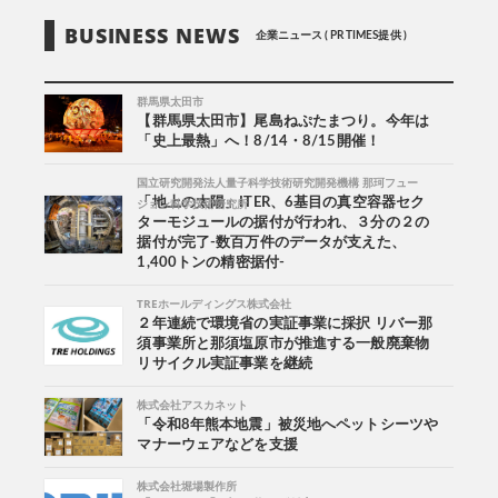
BUSINESS NEWS
企業ニュース ( PR TIMES提供 )
群馬県太田市
【群馬県太田市】尾島ねぷたまつり。今年は
「史上最熱」へ！8/14・8/15開催！
国立研究開発法人量子科学技術研究開発機構 那珂フュー
ジョン科学技術研究所
「地上の太陽」ITER、6基目の真空容器セク
ターモジュールの据付が行われ、３分の２の
据付が完了-数百万件のデータが支えた、
1,400トンの精密据付-
TREホールディングス株式会社
２年連続で環境省の実証事業に採択 リバー那
須事業所と那須塩原市が推進する一般廃棄物
リサイクル実証事業を継続
株式会社アスカネット
「令和8年熊本地震」被災地へペットシーツや
マナーウェアなどを支援
株式会社堀場製作所