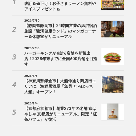
改訂＆値下げ！お子さまラーメン無料や
アイスプレゼントも
2026/7/30
【静岡県静岡市】24時間営業の温浴宿泊
施設「駿河健康ランド」のマンガコーナ
ー＆休憩室がリニューアル
2026/7/30
バーガーキングが合計6店舗を新規出
店！2028年末までに全国600店舗を目指
す
2026/8/5
【神奈川県鎌倉市】大船仲通り商店街エ
リアに、海鮮居酒屋「魚貝 とろぼっち
大船」オープン！
2026/8/4
【京都府京都市】創業273年の老舗 京は
やしや 京都店がリニューアル。限定「紅
茶パフェ」が復活