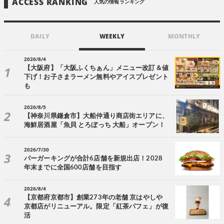
ACCESS RANKING
人気の情報ランキング
DAILY
WEEKLY
MONTHLY
2026/8/4
【大阪府】「大阪ふくちぁん」メニュー改訂＆値
下げ！お子さまラーメン無料やアイスプレゼント
も
2026/8/5
【神奈川県鎌倉市】大船仲通り商店街エリアに、
海鮮居酒屋「魚貝 とろぼっち 大船」オープン！
2026/7/30
バーガーキングが合計6店舗を新規出店！2028
年末までに全国600店舗を目指す
2026/8/4
【京都府京都市】創業273年の老舗 京はやしや
京都店がリニューアル。限定「紅茶パフェ」が復
活