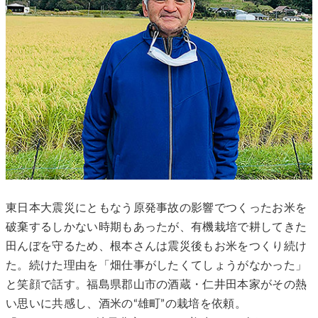
東日本大震災にともなう原発事故の影響でつくったお米を
破棄するしかない時期もあったが、有機栽培で耕してきた
田んぼを守るため、根本さんは震災後もお米をつくり続け
た。続けた理由を「畑仕事がしたくてしょうがなかった」
と笑顔で話す。福島県郡山市の酒蔵・仁井田本家がその熱
い思いに共感し、酒米の“雄町”の栽培を依頼。