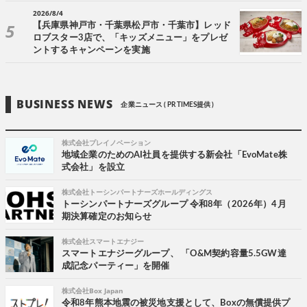
2026/8/4
【兵庫県神戸市・千葉県松戸市・千葉市】レッド
ロブスター3店で、「キッズメニュー」をプレゼ
ントするキャンペーンを実施
BUSINESS NEWS
企業ニュース ( PR TIMES提供 )
株式会社プレイノベーション
地域企業のためのAI社員を提供する新会社「EvoMate株
式会社」を設立
株式会社トーシンパートナーズホールディングス
トーシンパートナーズグループ 令和8年（2026年）4月
期決算確定のお知らせ
株式会社スマートエナジー
スマートエナジーグループ、 「O&M契約容量5.5GW達
成記念パーティー」を開催
株式会社Box Japan
令和8年熊本地震の被災地支援として、Boxの無償提供プ