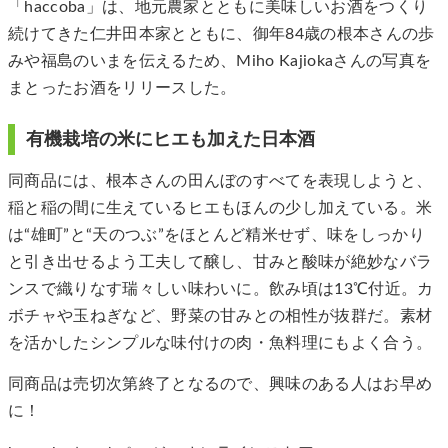
「haccoba」は、地元農家とともに美味しいお酒をつくり
続けてきた仁井田本家とともに、御年84歳の根本さんの歩
みや福島のいまを伝えるため、Miho Kajiokaさんの写真を
まとったお酒をリリースした。
有機栽培の米にヒエも加えた日本酒
同商品には、根本さんの田んぼのすべてを表現しようと、
稲と稲の間に生えているヒエもほんの少し加えている。米
は“雄町”と“天のつぶ”をほとんど精米せず、味をしっかり
と引き出せるよう工夫して醸し、甘みと酸味が絶妙なバラ
ンスで織りなす瑞々しい味わいに。飲み頃は13℃付近。カ
ボチャや玉ねぎなど、野菜の甘みとの相性が抜群だ。素材
を活かしたシンプルな味付けの肉・魚料理にもよく合う。
同商品は売切次第終了となるので、興味のある人はお早め
に！