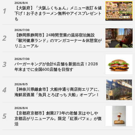
2026/8/4
【大阪府】「大阪ふくちぁん」メニュー改訂＆値
下げ！お子さまラーメン無料やアイスプレゼント
も
2026/7/30
【静岡県静岡市】24時間営業の温浴宿泊施設
「駿河健康ランド」のマンガコーナー＆休憩室が
リニューアル
2026/7/30
バーガーキングが合計6店舗を新規出店！2028
年末までに全国600店舗を目指す
2026/8/5
【神奈川県鎌倉市】大船仲通り商店街エリアに、
海鮮居酒屋「魚貝 とろぼっち 大船」オープン！
2026/8/4
【京都府京都市】創業273年の老舗 京はやしや
京都店がリニューアル。限定「紅茶パフェ」が復
活