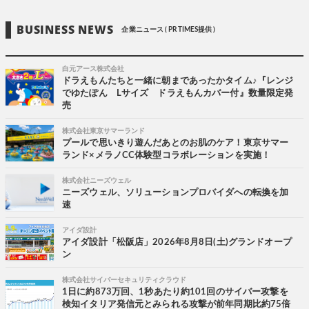
BUSINESS NEWS
企業ニュース ( PR TIMES提供 )
白元アース株式会社
ドラえもんたちと一緒に朝まであったかタイム♪『レンジ
でゆたぽん Lサイズ ドラえもんカバー付』数量限定発
売
株式会社東京サマーランド
プールで思いきり遊んだあとのお肌のケア！東京サマー
ランド×メラノCC体験型コラボレーションを実施！
株式会社ニーズウェル
ニーズウェル、ソリューションプロバイダへの転換を加
速
アイダ設計
アイダ設計「松阪店」2026年8月8日(土)グランドオープ
ン
株式会社サイバーセキュリティクラウド
1日に約873万回、1秒あたり約101回のサイバー攻撃を
検知イタリア発信元とみられる攻撃が前年同期比約75倍