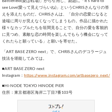
Battlefield(愛は戦場)」から引用し、副題に「It’s hard to
see Love(愛って見えづらいね)」というCHRISさんなりの答
えを添えたものだ。CHRISさんは、「自分の恋愛になると
途端に周りが見えなくなってしまうもの。作品に描かれた
様々なカップルたちを垣間見ることで、自分の愛を客観的
に見つめ、素敵な恋の時間を楽しんでもらう機会になって
くれたらと願っている」と願いを寄せた。
「ART BASE ZERO next」で、CHRISさんのデコラージュ
技法を堪能してみては。
■ART BASE ZERO next
Instagram：
https://www.instagram.com/artbasezero_next/
■Hi-NODE TOKYO HiNODE PiER
住所：東京都港区海岸二丁目7番103号
公式 X