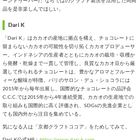
ーントゥーバー)」ならではのクラフト製法を活用した同商
品を是非楽しんでほしい。
Dari K
「Dari K」はカカオの産地に拠点を構え、チョコレートに
留まらないカカオの可能性を切り拓くカカオプロデューサ
ー。インドネシアの生産者とともにカカオの栽培・収穫か
ら発酵・乾燥まで一貫して管理し、良質なカカオ豆から厳
選して作られるチョコレートは、豊かなアロマとフルーテ
ィーな酸味が特徴。パリのサロン・デュ・ショコラには
2015年から毎年出展し、国際的なチョコレートの品評会
C.C.C.では2015年から4年連続受賞。カカオの生産地での
取り組みも国際的に高く評価され、SDGsの先進企業とし
ても国内外から注目を集めている。
気になる人は「京都クラフトココア」をためしてみて。
Dari K公式HP：
https://www.dari-k.com