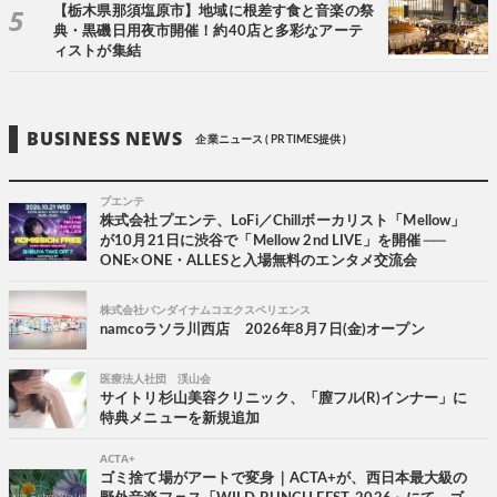
【栃木県那須塩原市】地域に根差す食と音楽の祭
典・黒磯日用夜市開催！約40店と多彩なアーテ
ィストが集結
BUSINESS NEWS
企業ニュース ( PR TIMES提供 )
プエンテ
株式会社プエンテ、LoFi／Chillボーカリスト「Mellow」
が10月21日に渋谷で「Mellow 2nd LIVE」を開催 ──
ONE×ONE・ALLESと入場無料のエンタメ交流会
株式会社バンダイナムコエクスペリエンス
namcoラソラ川西店 2026年8月7日(金)オープン
医療法人社団 渓山会
サイトリ杉山美容クリニック、「膣フル(R)インナー」に
特典メニューを新規追加
ACTA+
ゴミ捨て場がアートで変身｜ACTA+が、西日本最大級の