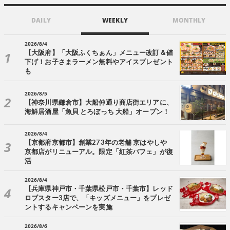
DAILY
WEEKLY
MONTHLY
2026/8/4
【大阪府】「大阪ふくちぁん」メニュー改訂＆値
下げ！お子さまラーメン無料やアイスプレゼント
も
2026/8/5
【神奈川県鎌倉市】大船仲通り商店街エリアに、
海鮮居酒屋「魚貝 とろぼっち 大船」オープン！
2026/8/4
【京都府京都市】創業273年の老舗 京はやしや
京都店がリニューアル。限定「紅茶パフェ」が復
活
2026/8/4
【兵庫県神戸市・千葉県松戸市・千葉市】レッド
ロブスター3店で、「キッズメニュー」をプレゼ
ントするキャンペーンを実施
2026/8/6