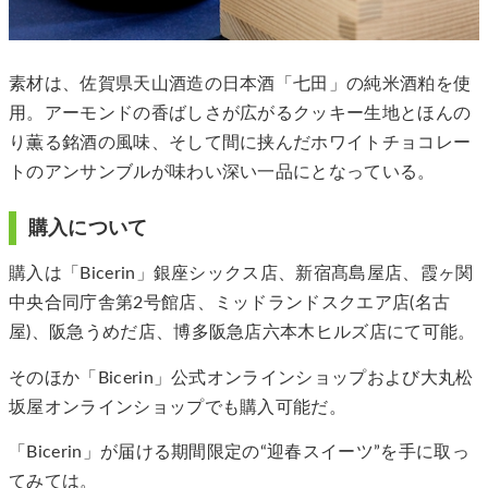
素材は、佐賀県天山酒造の日本酒「七田」の純米酒粕を使
用。アーモンドの香ばしさが広がるクッキー生地とほんの
り薫る銘酒の風味、そして間に挟んだホワイトチョコレー
トのアンサンブルが味わい深い一品にとなっている。
購入について
購入は「Bicerin」銀座シックス店、新宿髙島屋店、霞ヶ関
中央合同庁舎第2号館店、ミッドランドスクエア店(名古
屋)、阪急うめだ店、博多阪急店六本木ヒルズ店にて可能。
そのほか「Bicerin」公式オンラインショップおよび大丸松
坂屋オンラインショップでも購入可能だ。
「Bicerin」が届ける期間限定の“迎春スイーツ”を手に取っ
てみては。