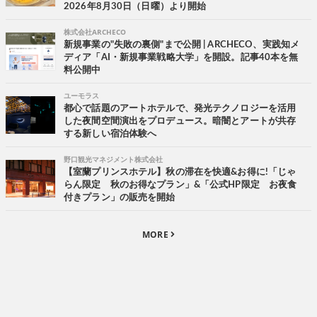
2026年8月30日（日曜）より開始
株式会社ARCHECO
新規事業の"失敗の裏側"まで公開 | ARCHECO、実践知メ
ディア「AI・新規事業戦略大学」を開設。記事40本を無
料公開中
ユーモラス
都心で話題のアートホテルで、発光テクノロジーを活用
した夜間空間演出をプロデュース。暗闇とアートが共存
する新しい宿泊体験へ
野口観光マネジメント株式会社
【室蘭プリンスホテル】秋の滞在を快適&お得に!「じゃ
らん限定 秋のお得なプラン」&「公式HP限定 お夜食
付きプラン」の販売を開始
MORE