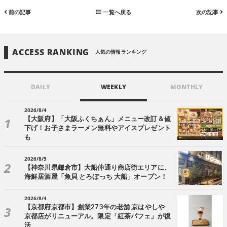
前の記事
一覧へ戻る
次の記事
ACCESS RANKING
人気の情報ランキング
DAILY
WEEKLY
MONTHLY
2026/8/4
【大阪府】「大阪ふくちぁん」メニュー改訂＆値
下げ！お子さまラーメン無料やアイスプレゼント
も
2026/8/5
【神奈川県鎌倉市】大船仲通り商店街エリアに、
海鮮居酒屋「魚貝 とろぼっち 大船」オープン！
2026/8/4
【京都府京都市】創業273年の老舗 京はやしや
京都店がリニューアル。限定「紅茶パフェ」が復
活