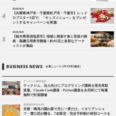
2026/8/4
【兵庫県神戸市・千葉県松戸市・千葉市】レッド
ロブスター3店で、「キッズメニュー」をプレゼ
ントするキャンペーンを実施
2026/8/6
【栃木県那須塩原市】地域に根差す食と音楽の祭
典・黒磯日用夜市開催！約40店と多彩なアーテ
ィストが集結
BUSINESS NEWS
企業ニュース ( PR TIMES提供 )
テックジム株式会社
テックジム、法人向けにプログラミング講師を客先常駐
派遣。Claude Code講座・Python講座を永田町にて毎週
無料で対面開催
合同会社REALIZE
京都・鳴滝の隠れ家で月に一夜だけ。イタリアンシェ
フ・濱口烈が贈る、7名限定・完全予約制の特別コースを