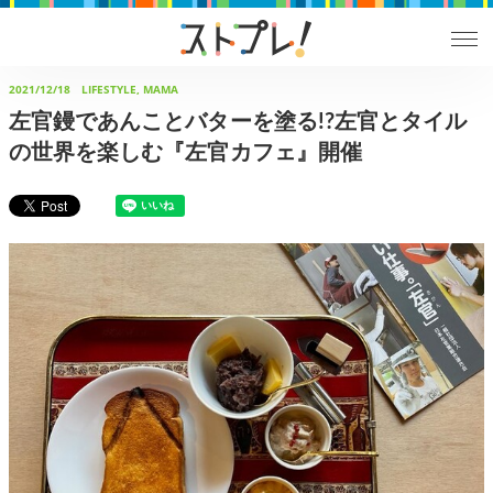
2021/12/18
LIFESTYLE, MAMA
左官鏝であんことバターを塗る!?左官とタイル
の世界を楽しむ『左官カフェ』開催