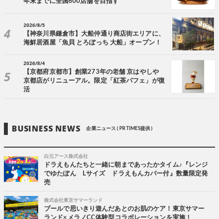
年末までに全国600店舗を目指す
2026/8/5
【神奈川県鎌倉市】大船仲通り商店街エリアに、
海鮮居酒屋「魚貝 とろぼっち 大船」オープン！
2026/8/4
【京都府京都市】創業273年の老舗 京はやしや
京都店がリニューアル。限定「紅茶パフェ」が復
活
BUSINESS NEWS
企業ニュース ( PR TIMES提供 )
白元アース株式会社
ドラえもんたちと一緒に朝まであったかタイム♪『レンジ
でゆたぽん Lサイズ ドラえもんカバー付』数量限定発
売
株式会社東京サマーランド
プールで思いきり遊んだあとのお肌のケア！東京サマー
ランド×メラノCC体験型コラボレーションを実施！