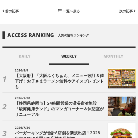
前の記事
一覧へ戻る
次の記事
ACCESS RANKING
人気の情報ランキング
DAILY
WEEKLY
MONTHLY
2026/8/4
【大阪府】「大阪ふくちぁん」メニュー改訂＆値
下げ！お子さまラーメン無料やアイスプレゼント
も
2026/7/30
【静岡県静岡市】24時間営業の温浴宿泊施設
「駿河健康ランド」のマンガコーナー＆休憩室が
リニューアル
2026/7/30
バーガーキングが合計6店舗を新規出店！2028