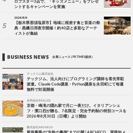
ロブスター3店で、「キッズメニュー」をプレゼ
ントするキャンペーンを実施
2026/8/6
【栃木県那須塩原市】地域に根差す食と音楽の祭
典・黒磯日用夜市開催！約40店と多彩なアーテ
ィストが集結
BUSINESS NEWS
企業ニュース ( PR TIMES提供 )
テックジム株式会社
テックジム、法人向けにプログラミング講師を客先常駐
派遣。Claude Code講座・Python講座を永田町にて毎週
無料で対面開催
合同会社REALIZE
京都・鳴滝の隠れ家で月に一夜だけ。イタリアンシェ
フ・濱口烈が贈る、7名限定・完全予約制の特別コースを
2026年8月30日（日曜）より開始
株式会社ARCHECO
新規事業の"失敗の裏側"まで公開 | ARCHECO、実践知メ