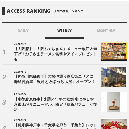
ACCESS RANKING
人気の情報ランキング
DAILY
WEEKLY
MONTHLY
2026/8/4
【大阪府】「大阪ふくちぁん」メニュー改訂＆値
下げ！お子さまラーメン無料やアイスプレゼント
も
2026/8/5
【神奈川県鎌倉市】大船仲通り商店街エリアに、
海鮮居酒屋「魚貝 とろぼっち 大船」オープン！
2026/8/4
【京都府京都市】創業273年の老舗 京はやしや
京都店がリニューアル。限定「紅茶パフェ」が復
活
2026/8/4
【兵庫県神戸市・千葉県松戸市・千葉市】レッド