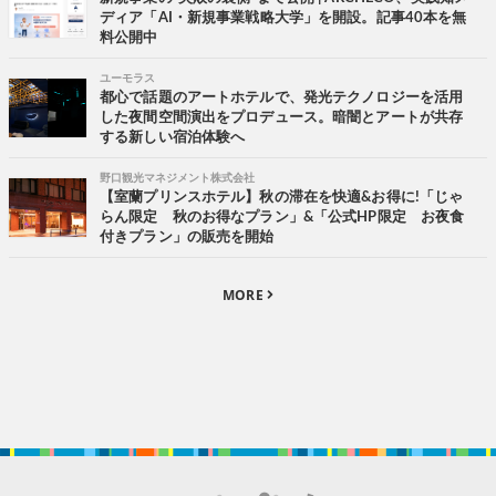
ディア「AI・新規事業戦略大学」を開設。記事40本を無
料公開中
ユーモラス
都心で話題のアートホテルで、発光テクノロジーを活用
した夜間空間演出をプロデュース。暗闇とアートが共存
する新しい宿泊体験へ
野口観光マネジメント株式会社
【室蘭プリンスホテル】秋の滞在を快適&お得に!「じゃ
らん限定 秋のお得なプラン」&「公式HP限定 お夜食
付きプラン」の販売を開始
MORE