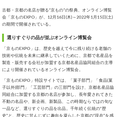
古都・京都の名店が贈る“京もの”の祭典、オンライン博覧
会「京ものEXPO」が、12月16日(木)～2022年1月15日(土)
の期間で開催されている。
選りすぐりの品が並ぶオンライン博覧会
「京ものEXPO」は、歴史を越えて今に残り続ける老舗の
技術や伝統を未来に継承していくために、京都で名産品を
製造・販売する会社が加盟する京都名産品協同組合の主導
により開催されているオンライン博覧会。
「京ものEXPO」特設サイトでは、「菓子部門」「食品(菓
子以外)部門」「工芸部門」の三部門を設け、京都名産品協
同組合に加盟する京都の名店が参加し、長年愛されてきた
不動の名品や、新企画、新製品、この時期ならではの旬な
一品など、選りすぐりの品を出品。千年続く伝統の“歴
史”と、歴史に甘んじずに趣向を凝らした京都の“現在”を感