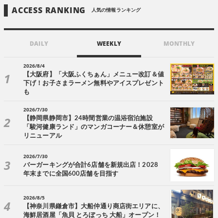
ACCESS RANKING
人気の情報ランキング
DAILY
WEEKLY
MONTHLY
2026/8/4
【大阪府】「大阪ふくちぁん」メニュー改訂＆値
下げ！お子さまラーメン無料やアイスプレゼント
も
2026/7/30
【静岡県静岡市】24時間営業の温浴宿泊施設
「駿河健康ランド」のマンガコーナー＆休憩室が
リニューアル
2026/7/30
バーガーキングが合計6店舗を新規出店！2028
年末までに全国600店舗を目指す
2026/8/5
【神奈川県鎌倉市】大船仲通り商店街エリアに、
海鮮居酒屋「魚貝 とろぼっち 大船」オープン！