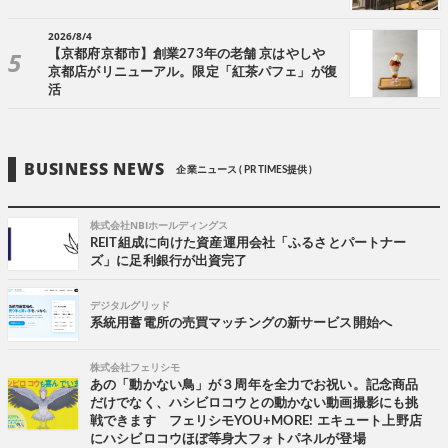
2026/8/4
【京都府京都市】創業273年の老舗 京はやしや
京都店がリニューアル。限定「紅茶パフェ」が復
活
BUSINESS NEWS
企業ニュース ( PR TIMES提供 )
株式会社NBIホールディングス
REIT組成に向けた資産運用会社「ふるさとパートナー
ズ」に足利銀行が出資完了
デジタルグリッド
系統用蓄電所の売買マッチングの新サービス開始へ
株式会社フェリシモ
あの「動かない鳥」が３周年を全力でお祝い。記念商品
だけでなく、ハシビロコウとの動かない動画撮影にも挑
戦できます フェリシモYOU+MORE! エキュート上野店
にハシビロコウほぼ等身大フォトパネルが登場