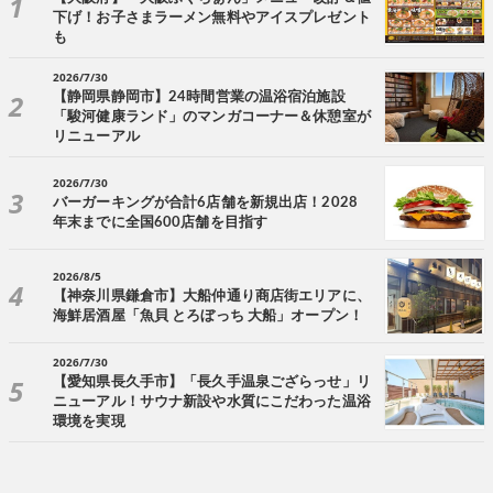
下げ！お子さまラーメン無料やアイスプレゼント
も
2026/7/30
【静岡県静岡市】24時間営業の温浴宿泊施設
「駿河健康ランド」のマンガコーナー＆休憩室が
リニューアル
2026/7/30
バーガーキングが合計6店舗を新規出店！2028
年末までに全国600店舗を目指す
2026/8/5
【神奈川県鎌倉市】大船仲通り商店街エリアに、
海鮮居酒屋「魚貝 とろぼっち 大船」オープン！
2026/7/30
【愛知県長久手市】「長久手温泉ござらっせ」リ
ニューアル！サウナ新設や水質にこだわった温浴
環境を実現