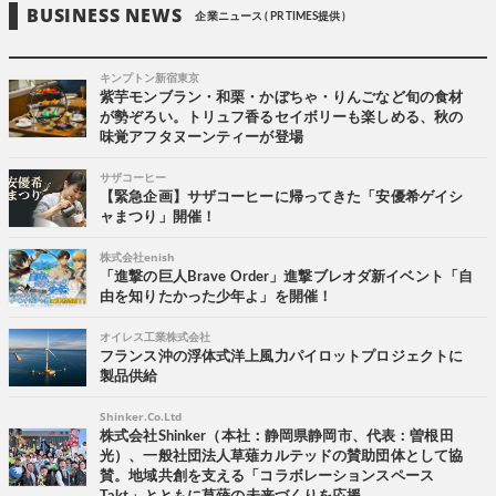
BUSINESS NEWS
企業ニュース ( PR TIMES提供 )
キンプトン新宿東京
紫芋モンブラン・和栗・かぼちゃ・りんごなど旬の食材
が勢ぞろい。トリュフ香るセイボリーも楽しめる、秋の
味覚アフタヌーンティーが登場
サザコーヒー
【緊急企画】サザコーヒーに帰ってきた「安優希ゲイシ
ャまつり」開催！
株式会社enish
「進撃の巨人Brave Order」進撃ブレオダ新イベント「自
由を知りたかった少年よ」を開催！
オイレス工業株式会社
フランス沖の浮体式洋上風力パイロットプロジェクトに
製品供給
Shinker.Co.Ltd
株式会社Shinker（本社：静岡県静岡市、代表：曽根田
光）、一般社団法人草薙カルテッドの賛助団体として協
賛。地域共創を支える「コラボレーションスペース