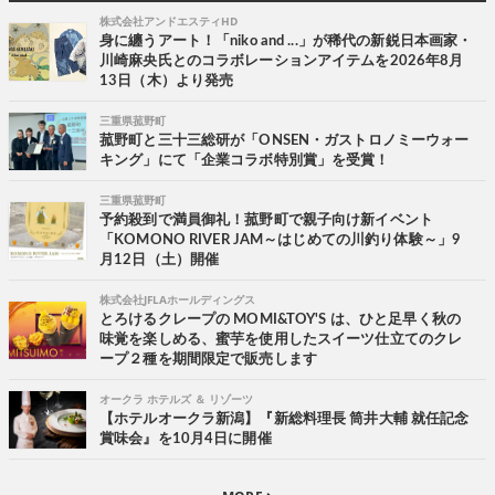
株式会社アンドエスティHD
身に纏うアート！「niko and ...」が稀代の新鋭日本画家・
川崎麻央氏とのコラボレーションアイテムを2026年8月
13日（木）より発売
三重県菰野町
菰野町と三十三総研が「ONSEN・ガストロノミーウォー
キング」にて「企業コラボ特別賞」を受賞！
三重県菰野町
予約殺到で満員御礼！菰野町で親子向け新イベント
「KOMONO RIVER JAM～はじめての川釣り体験～」9
月12日（土）開催
株式会社JFLAホールディングス
とろけるクレープの MOMI&TOY'S は、ひと足早く秋の
味覚を楽しめる、蜜芋を使用したスイーツ仕立てのクレ
ープ２種を期間限定で販売します
オークラ ホテルズ ＆ リゾーツ
【ホテルオークラ新潟】『新総料理長 筒井大輔 就任記念
賞味会』を10月4日に開催