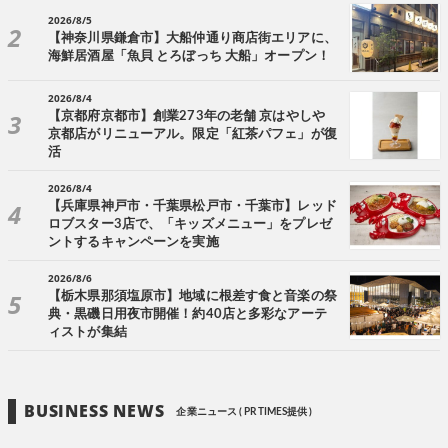
2026/8/5
【神奈川県鎌倉市】大船仲通り商店街エリアに、
海鮮居酒屋「魚貝 とろぼっち 大船」オープン！
2026/8/4
【京都府京都市】創業273年の老舗 京はやしや
京都店がリニューアル。限定「紅茶パフェ」が復
活
2026/8/4
【兵庫県神戸市・千葉県松戸市・千葉市】レッド
ロブスター3店で、「キッズメニュー」をプレゼ
ントするキャンペーンを実施
2026/8/6
【栃木県那須塩原市】地域に根差す食と音楽の祭
典・黒磯日用夜市開催！約40店と多彩なアーテ
ィストが集結
BUSINESS NEWS
企業ニュース ( PR TIMES提供 )