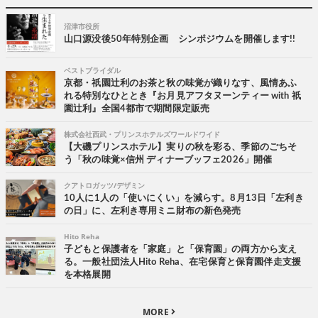
沼津市役所
山口源没後50年特別企画 シンポジウムを開催します!!
ベストブライダル
京都・祇園辻利のお茶と秋の味覚が織りなす、風情あふ
れる特別なひととき『お月見アフタヌーンティー with 祇
園辻利』全国4都市で期間限定販売
株式会社西武・プリンスホテルズワールドワイド
【大磯プリンスホテル】実りの秋を彩る、季節のごちそ
う「秋の味覚×信州 ディナーブッフェ2026」開催
クアトロガッツ/デザミン
10人に1人の「使いにくい」を減らす。8月13日「左利き
の日」に、左利き専用ミニ財布の新色発売
Hito Reha
子どもと保護者を「家庭」と「保育園」の両方から支え
る。一般社団法人Hito Reha、在宅保育と保育園伴走支援
を本格展開
MORE