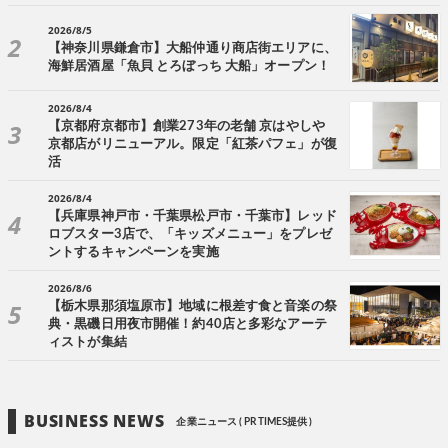
2026/8/5
【神奈川県鎌倉市】大船仲通り商店街エリアに、
海鮮居酒屋「魚貝 とろぼっち 大船」オープン！
2026/8/4
【京都府京都市】創業273年の老舗 京はやしや
京都店がリニューアル。限定「紅茶パフェ」が復
活
2026/8/4
【兵庫県神戸市・千葉県松戸市・千葉市】レッド
ロブスター3店で、「キッズメニュー」をプレゼ
ントするキャンペーンを実施
2026/8/6
【栃木県那須塩原市】地域に根差す食と音楽の祭
典・黒磯日用夜市開催！約40店と多彩なアーテ
ィストが集結
BUSINESS NEWS
企業ニュース ( PR TIMES提供 )