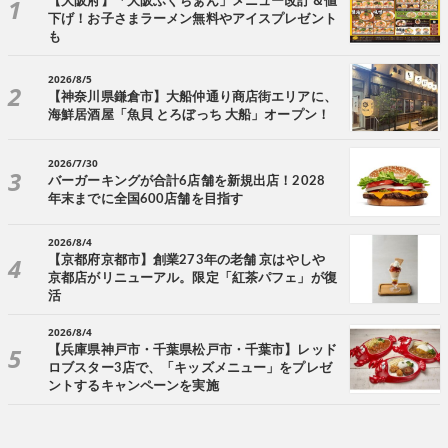
【大阪府】「大阪ふくちぁん」メニュー改訂＆値
下げ！お子さまラーメン無料やアイスプレゼント
も
2026/8/5
【神奈川県鎌倉市】大船仲通り商店街エリアに、
海鮮居酒屋「魚貝 とろぼっち 大船」オープン！
2026/7/30
バーガーキングが合計6店舗を新規出店！2028
年末までに全国600店舗を目指す
2026/8/4
【京都府京都市】創業273年の老舗 京はやしや
京都店がリニューアル。限定「紅茶パフェ」が復
活
2026/8/4
【兵庫県神戸市・千葉県松戸市・千葉市】レッド
ロブスター3店で、「キッズメニュー」をプレゼ
ントするキャンペーンを実施