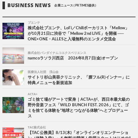
BUSINESS NEWS
企業ニュース ( PR TIMES提供 )
プエンテ
株式会社プエンテ、LoFi／Chillボーカリスト「Mellow」
が10月21日に渋谷で「Mellow 2nd LIVE」を開催 ──
ONE×ONE・ALLESと入場無料のエンタメ交流会
株式会社バンダイナムコエクスペリエンス
namcoラソラ川西店 2026年8月7日(金)オープン
医療法人社団 渓山会
サイトリ杉山美容クリニック、「膣フル(R)インナー」に
特典メニューを新規追加
ACTA+
ゴミ捨て場がアートで変身｜ACTA+が、西日本最大級の
野外音楽フェス「WILD BUNCH FEST. 2026」にて、ゴ
ミを捨てる体験を“地球とつながる体験”へとプロデュー
ス
TAC株式会社
【TAC公務員】8/13(木)「オンラインオリエンテーショ