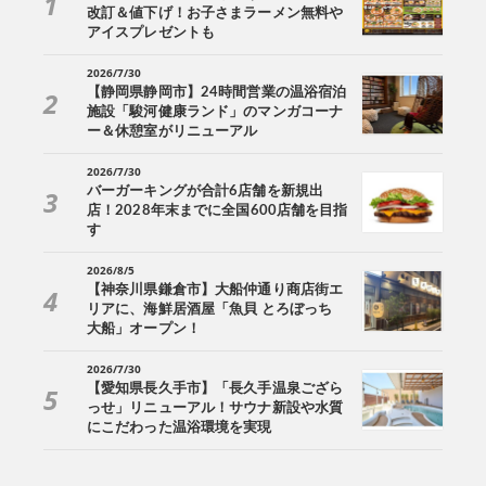
改訂＆値下げ！お子さまラーメン無料や
アイスプレゼントも
2026/7/30
【静岡県静岡市】24時間営業の温浴宿泊
施設「駿河健康ランド」のマンガコーナ
ー＆休憩室がリニューアル
2026/7/30
バーガーキングが合計6店舗を新規出
店！2028年末までに全国600店舗を目指
す
2026/8/5
【神奈川県鎌倉市】大船仲通り商店街エ
リアに、海鮮居酒屋「魚貝 とろぼっち
大船」オープン！
2026/7/30
【愛知県長久手市】「長久手温泉ござら
っせ」リニューアル！サウナ新設や水質
にこだわった温浴環境を実現