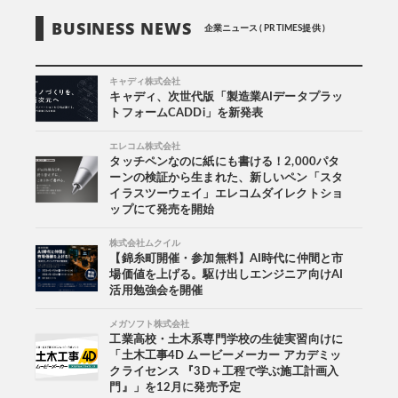
BUSINESS NEWS
企業ニュース ( PR TIMES提供 )
キャディ株式会社
キャディ、次世代版「製造業AIデータプラッ
トフォームCADDi」を新発表
エレコム株式会社
タッチペンなのに紙にも書ける！2,000パタ
ーンの検証から生まれた、新しいペン「スタ
イラスツーウェイ」エレコムダイレクトショ
ップにて発売を開始
株式会社ムクイル
【錦糸町開催・参加無料】AI時代に仲間と市
場価値を上げる。駆け出しエンジニア向けAI
活用勉強会を開催
メガソフト株式会社
工業高校・土木系専門学校の生徒実習向けに
「土木工事4D ムービーメーカー アカデミッ
クライセンス 『3D＋工程で学ぶ施工計画入
門』」を12月に発売予定