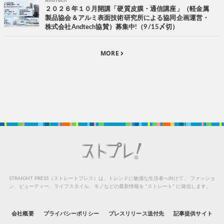
AndTech
２０２６年１０月開講「硬質皮膜・通信講座」（軽金属
製品協会＆アルミ表面技術研究所による協同企画運営・
株式会社Andtech協賛）募集中!（9/15〆切）
MORE
STRAIGHT PRESS（ストレートプレス）は、トレンドに敏感な生活者へ向けて、
ファッショ
ン、ビューティー、ライフスタイル、モノなどの最新情報を “ストレート” に発信します。
会社概要
プライバシーポリシー
プレスリリース送付先
記事提供サイト