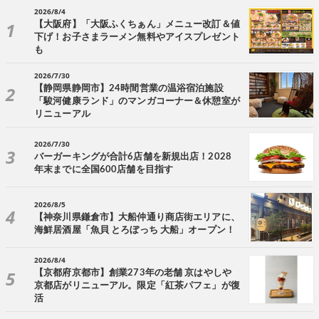
2026/8/4
【大阪府】「大阪ふくちぁん」メニュー改訂＆値
下げ！お子さまラーメン無料やアイスプレゼント
も
2026/7/30
【静岡県静岡市】24時間営業の温浴宿泊施設
「駿河健康ランド」のマンガコーナー＆休憩室が
リニューアル
2026/7/30
バーガーキングが合計6店舗を新規出店！2028
年末までに全国600店舗を目指す
2026/8/5
【神奈川県鎌倉市】大船仲通り商店街エリアに、
海鮮居酒屋「魚貝 とろぼっち 大船」オープン！
2026/8/4
【京都府京都市】創業273年の老舗 京はやしや
京都店がリニューアル。限定「紅茶パフェ」が復
活