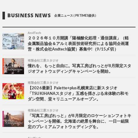
BUSINESS NEWS
企業ニュース ( PR TIMES提供 )
AndTech
２０２６年１０月開講「陽極酸化処理・通信講座」（軽
金属製品協会＆アルミ表面技術研究所による協同企画運
営・株式会社Andtech協賛）募集中!（9/15〆切）
有限会社三景スタジオ
憧れを、もっと自由に。写真工房ぱれっとが8月限定スタ
ジオフォトウェディングキャンペーンを開始。
有限会社三景スタジオ
【2026最新】Palette+plus札幌東店に新スタジオ
「TSUKIHANAスタジオ」五感を揺さぶる未体験の和モ
ダン空間、堂々リニューアルオープン。
有限会社三景スタジオ
「写真工房ぱれっと」が8月限定のロケーションフォトキ
ャンペーンを開催。北海道の絶景を舞台に、一日一組限
定のプレミアムフォトウェディングを。