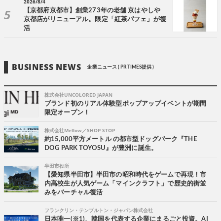
2026/8/4
【京都府京都市】創業273年の老舗 京はやしや
京都店がリニューアル。限定「紅茶パフェ」が復
活
BUSINESS NEWS
企業ニュース ( PR TIMES提供 )
株式会社UNCOLORED JAPAN
ブランド初のリアル体験型ポップアップイベントが期間
限定オープン！
株式会社Mellow／SHOP STOP
約15,000平方メートル の都市型ドッグパーク『THE
DOG PARK TOYOSU』が豊洲に誕生。
半田市役所
【愛知県半田市】半田市の昭和時代をゲームで再現！市
内高校生が人気ゲーム「マインクラフト」で歴史的街並
みをバーチャル復活
フランクリン・テンプルトン・ジャパン株式会社
日本唯一(※1)、韓国を代表する企業にまるごと投資。AI