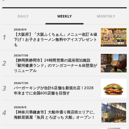
DAILY
WEEKLY
MONTHLY
2026/8/4
【大阪府】「大阪ふくちぁん」メニュー改訂＆値
下げ！お子さまラーメン無料やアイスプレゼント
も
2026/7/30
【静岡県静岡市】24時間営業の温浴宿泊施設
「駿河健康ランド」のマンガコーナー＆休憩室が
リニューアル
2026/7/30
バーガーキングが合計6店舗を新規出店！2028
年末までに全国600店舗を目指す
2026/8/5
【神奈川県鎌倉市】大船仲通り商店街エリアに、
海鮮居酒屋「魚貝 とろぼっち 大船」オープン！