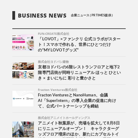
BUSINESS NEWS
企業ニュース ( PR TIMES提供 )
FUN-CREATE株式会社
「LOVOT」×ファンクリ 公式コラボがスター
ト！スマホで作れる、世界にひとつだけ
の“MY LOVOTグッズ”
株式会社ヨドバシ建物
京都ヨドバシの6階レストランフロアと地下2
階専門店街が同時リニューアル ほっと ひとい
き × まいにちに 彩りと豊かさと
Fracton Ventures株式会社
Fracton VenturesとNanoHuman、会議
AI「SuperIntern」の導入企業の促進に向け
て、公式パートナーシップを締結
株式会社アニメイトホールディングス
アニメイト秋葉原が、売場を拡大して8月8日
にリニューアルオープン！ キャラクターグ
ッズフロア増床のほか、新たにカプセルトイ