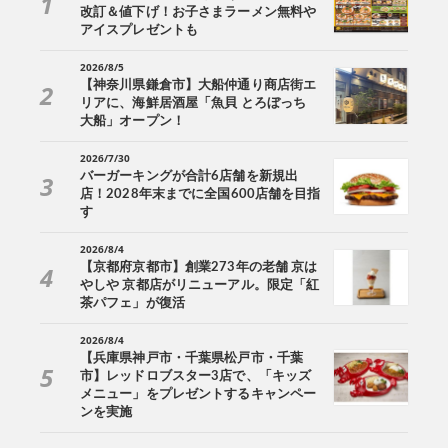
改訂＆値下げ！お子さまラーメン無料や
アイスプレゼントも
2026/8/5
【神奈川県鎌倉市】大船仲通り商店街エ
リアに、海鮮居酒屋「魚貝 とろぼっち
大船」オープン！
2026/7/30
バーガーキングが合計6店舗を新規出
店！2028年末までに全国600店舗を目指
す
2026/8/4
【京都府京都市】創業273年の老舗 京は
やしや 京都店がリニューアル。限定「紅
茶パフェ」が復活
2026/8/4
【兵庫県神戸市・千葉県松戸市・千葉
市】レッドロブスター3店で、「キッズ
メニュー」をプレゼントするキャンペー
ンを実施