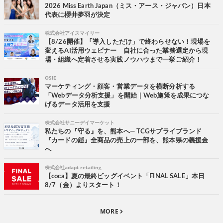
2026 Miss Earth Japan（ミス・アース・ジャパン）日本
代表に櫻井夢羽が決定
株式会社アイスマイリー
【8/26開催】「導入しただけ」で終わらせない！現場を
変えるAI活用ウェビナー 自社に合った業務選定から現
場・組織へ定着させる実践ノウハウまで一挙ご紹介！
OSIE
マーケティング・顧客・営業データを横断分析する
「Webデータ分析支援」を開始｜Web施策を成果につな
げるデータ活用を支援
株式会社サニーデイマーケット
私たちの『守る』を、熊本へ― TCGサプライブランド
『カードの鎧』全商品の売上の一部を、熊本県の義援金
へ
株式会社adapt retailing
【coca】夏の最終ビッグイベント「FINAL SALE」本日
8/7（金）よりスタート！
MORE