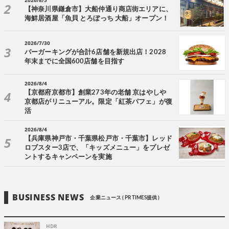
【神奈川県鎌倉市】大船仲通り商店街エリアに、
海鮮居酒屋「魚貝 とろぼっち 大船」オープン！
2026/7/30
バーガーキングが合計6店舗を新規出店！2028
年末までに全国600店舗を目指す
2026/8/4
【京都府京都市】創業273年の老舗 京はやしや
京都店がリニューアル。限定「紅茶パフェ」が復
活
2026/8/4
【兵庫県神戸市・千葉県松戸市・千葉市】レッド
ロブスター3店で、「キッズメニュー」をプレゼ
ントするキャンペーンを実施
BUSINESS NEWS
企業ニュース ( PR TIMES提供 )
HDR