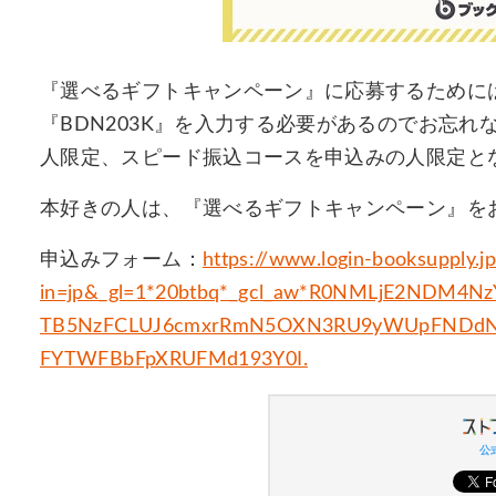
『選べるギフトキャンペーン』に応募するために
『BDN203K』を入力する必要があるのでお忘れな
人限定、スピード振込コースを申込みの人限定と
本好きの人は、『選べるギフトキャンペーン』を
申込みフォーム：
https://www.login-booksupply.jp
in=jp&_gl=1*20btbq*_gcl_aw*R0NMLjE2NDM
TB5NzFCLUJ6cmxrRmN5OXN3RU9yWUpFNDdNb
FYTWFBbFpXRUFMd193Y0I.
公式