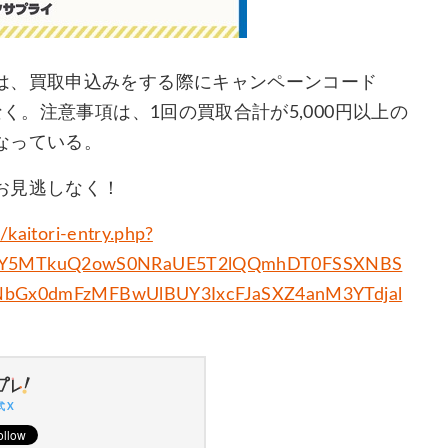
は、買取申込みをする際にキャンペーンコード
く。注意事項は、1回の買取合計が5,000円以上の
なっている。
お見逃しなく！
/kaitori-entry.php?
4NzY5MTkuQ2owS0NRaUE5T2lQQmhDT0FSSXNBS
Gx0dmFzMFBwUlBUY3IxcFJaSXZ4anM3YTdjal
 X