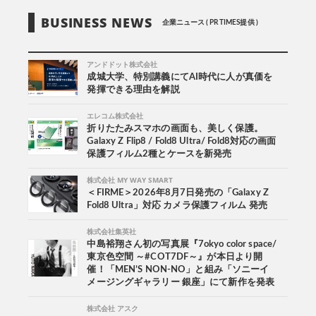
BUSINESS NEWS
企業ニュース ( PR TIMES提供 )
アンドドット株式会社
成城大学、特別講義にてAI時代に人が真価を
発揮できる理由を解説
エレコム株式会社
折りたたみスマホの画面も、美しく保護。
Galaxy Z Flip8 / Fold8 Ultra/ Fold8対応の画面
保護フィルム2種とケースを新発売
株式会社 MY WAY SMART
＜FIRME＞2026年8月7日発売の「Galaxy Z
Fold8 Ultra」対応 カメラ保護フィルム 発売
株式会社集英社
中島裕翔さん初の写真展『7okyo color space/
東京色空間 ～#COT7DF～』が本日より開
催！「MEN’S NON-NO」と組み「ソニーイ
メージングギャラリー 銀座」にて新作を発表
株式会社 アスク