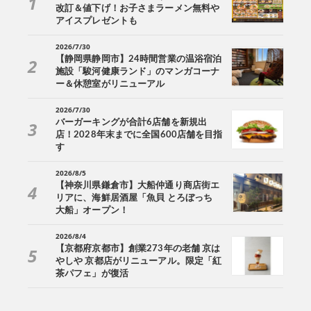
改訂＆値下げ！お子さまラーメン無料や
アイスプレゼントも
2026/7/30
【静岡県静岡市】24時間営業の温浴宿泊
施設「駿河健康ランド」のマンガコーナ
ー＆休憩室がリニューアル
2026/7/30
バーガーキングが合計6店舗を新規出
店！2028年末までに全国600店舗を目指
す
2026/8/5
【神奈川県鎌倉市】大船仲通り商店街エ
リアに、海鮮居酒屋「魚貝 とろぼっち
大船」オープン！
2026/8/4
【京都府京都市】創業273年の老舗 京は
やしや 京都店がリニューアル。限定「紅
茶パフェ」が復活