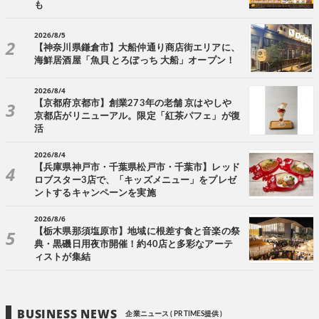
も
2026/8/5
【神奈川県鎌倉市】大船仲通り商店街エリアに、
海鮮居酒屋「魚貝 とろぼっち 大船」オープン！
2026/8/4
【京都府京都市】創業273年の老舗 京はやしや
京都店がリニューアル。限定「紅茶パフェ」が復
活
2026/8/4
【兵庫県神戸市・千葉県松戸市・千葉市】レッド
ロブスター3店で、「キッズメニュー」をプレゼ
ントするキャンペーンを実施
2026/8/6
【栃木県那須塩原市】地域に根差す食と音楽の祭
典・黒磯日用夜市開催！約40店と多彩なアーテ
ィストが集結
BUSINESS NEWS
企業ニュース ( PR TIMES提供 )