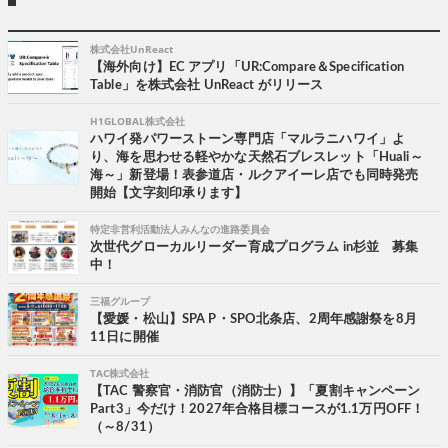
株式会社UnReact
【海外向け】EC アプリ「UR:Compare＆Specification
Table」を株式会社 UnReact がリリース
H1GLOBAL株式会社
ハワイ発パワーストーン専門店「マルラニハワイ」よ
り、海を思わせる軽やかな天然石ブレスレット「Huali～
海～」新登場！表参道店・ルクアイーレ店でも同時発売
開始【文字刻印承ります】
特定非営利活動法人みんなの進路委員会
次世代グローカルリーダー育成プログラム in杉並 募集
中！
三福グループ
【愛媛・松山】SPA P・SPO北条店、2周年感謝祭を8月
11日に開催
TAC株式会社
【TAC 警察官・消防官（消防士）】「夏割キャンペーン
Part3」今だけ！2027年合格目標コースが1.1万円OFF！
（～8/31）