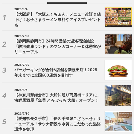
2026/8/4
【大阪府】「大阪ふくちぁん」メニュー改訂＆値
下げ！お子さまラーメン無料やアイスプレゼント
も
2026/7/30
【静岡県静岡市】24時間営業の温浴宿泊施設
「駿河健康ランド」のマンガコーナー＆休憩室が
リニューアル
2026/7/30
バーガーキングが合計6店舗を新規出店！2028
年末までに全国600店舗を目指す
2026/8/5
【神奈川県鎌倉市】大船仲通り商店街エリアに、
海鮮居酒屋「魚貝 とろぼっち 大船」オープン！
2026/7/30
【愛知県長久手市】「長久手温泉ござらっせ」リ
ニューアル！サウナ新設や水質にこだわった温浴
環境を実現