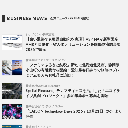
BUSINESS NEWS
企業ニュース ( PR TIMES提供 )
シナノケンシ株式会社
【狭い通路でも搬送自動化を実現】ASPINAが新型国産
AMRと自動化・省人化ソリューションを国際物流総合展
2026で展示
株式会社ファミマデジタルワン
「ファミマふるさと納税」新たに北海道北見市、静岡県
小山町の寄附受付を開始！愛知県春日井市で焙煎のプレ
ミアムモカもお礼品に追加！
株式会社Spatial Pleasure
Spatial Pleasure、テレマティクスを活用した「エコドラ
イブ共創プロジェクト」参加事業者の募集を開始
株式会社セゾンテクノロジー
「SAISON Technology Days 2026」10月21日（水）より
開催
株式会社Ａｒｅｎｔ