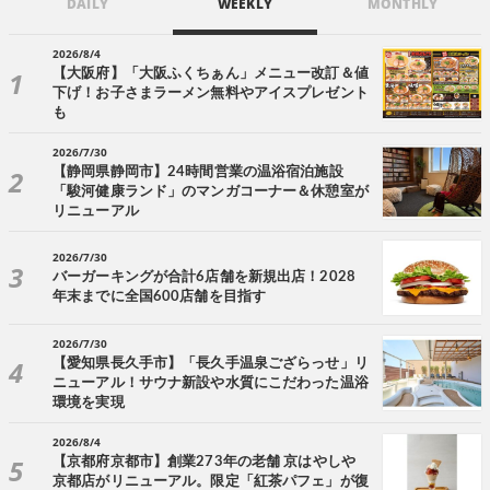
DAILY
WEEKLY
MONTHLY
2026/8/4
【大阪府】「大阪ふくちぁん」メニュー改訂＆値
下げ！お子さまラーメン無料やアイスプレゼント
も
2026/7/30
【静岡県静岡市】24時間営業の温浴宿泊施設
「駿河健康ランド」のマンガコーナー＆休憩室が
リニューアル
2026/7/30
バーガーキングが合計6店舗を新規出店！2028
年末までに全国600店舗を目指す
2026/7/30
【愛知県長久手市】「長久手温泉ござらっせ」リ
ニューアル！サウナ新設や水質にこだわった温浴
環境を実現
2026/8/4
【京都府京都市】創業273年の老舗 京はやしや
京都店がリニューアル。限定「紅茶パフェ」が復