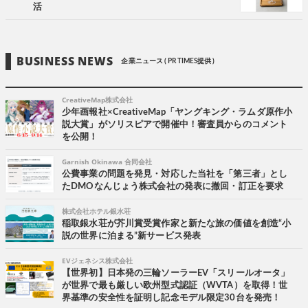
活
BUSINESS NEWS
企業ニュース ( PR TIMES提供 )
CreativeMap株式会社
少年画報社×CreativeMap「ヤングキング・ラムダ原作小
説大賞」がソリスピアで開催中！審査員からのコメント
を公開！
Garnish Okinawa 合同会社
公費事業の問題を発見・対応した当社を「第三者」とし
たDMOなんじょう株式会社の発表に撤回・訂正を要求
株式会社ホテル銀水荘
稲取銀水荘が芥川賞受賞作家と新たな旅の価値を創造“小
説の世界に泊まる”新サービス発表
EVジェネシス株式会社
【世界初】日本発の三輪ソーラーEV「スリールオータ」
が世界で最も厳しい欧州型式認証（WVTA）を取得！世
界基準の安全性を証明し記念モデル限定30台を発売！