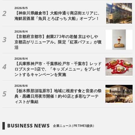
2026/8/5
【神奈川県鎌倉市】大船仲通り商店街エリアに、
海鮮居酒屋「魚貝 とろぼっち 大船」オープン！
2026/8/4
【京都府京都市】創業273年の老舗 京はやしや
京都店がリニューアル。限定「紅茶パフェ」が復
活
2026/8/4
【兵庫県神戸市・千葉県松戸市・千葉市】レッド
ロブスター3店で、「キッズメニュー」をプレゼ
ントするキャンペーンを実施
2026/8/6
【栃木県那須塩原市】地域に根差す食と音楽の祭
典・黒磯日用夜市開催！約40店と多彩なアーテ
ィストが集結
BUSINESS NEWS
企業ニュース ( PR TIMES提供 )