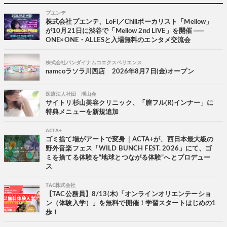
プエンテ
株式会社プエンテ、LoFi／Chillボーカリスト「Mellow」
が10月21日に渋谷で「Mellow 2nd LIVE」を開催 ──
ONE×ONE・ALLESと入場無料のエンタメ交流会
株式会社バンダイナムコエクスペリエンス
namcoラソラ川西店 2026年8月7日(金)オープン
医療法人社団 渓山会
サイトリ杉山美容クリニック、「膣フル(R)インナー」に
特典メニューを新規追加
ACTA+
ゴミ捨て場がアートで変身｜ACTA+が、西日本最大級の
野外音楽フェス「WILD BUNCH FEST. 2026」にて、ゴ
ミを捨てる体験を“地球とつながる体験”へとプロデュー
ス
TAC株式会社
【TAC公務員】8/13(木)「オンラインオリエンテーショ
ン（体験入学）」を無料で開催！学習スタートはじめの1
歩！