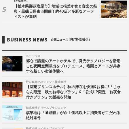
2026/8/6
【栃木県那須塩原市】地域に根差す食と音楽の祭
典・黒磯日用夜市開催！約40店と多彩なアーテ
ィストが集結
BUSINESS NEWS
企業ニュース ( PR TIMES提供 )
ユーモラス
都心で話題のアートホテルで、発光テクノロジーを活用
した夜間空間演出をプロデュース。暗闇とアートが共存
する新しい宿泊体験へ
野口観光マネジメント株式会社
【室蘭プリンスホテル】秋の滞在を快適&お得に!「じゃ
らん限定 秋のお得なプラン」&「公式HP限定 お夜食
付きプラン」の販売を開始
株式会社ドリームプランニング
旗竿地は「通路幅」が命！価格以上に消費者がこだわる
絶対条件
株式会社ネイティブキャンプ