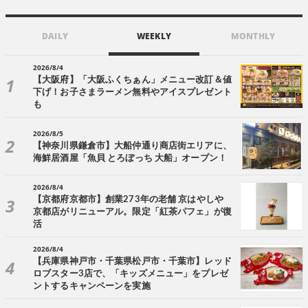
DAILY
WEEKLY
MONTHLY
2026/8/4
【大阪府】「大阪ふくちぁん」メニュー改訂＆値
下げ！お子さまラーメン無料やアイスプレゼント
も
2026/8/5
【神奈川県鎌倉市】大船仲通り商店街エリアに、
海鮮居酒屋「魚貝 とろぼっち 大船」オープン！
2026/8/4
【京都府京都市】創業273年の老舗 京はやしや
京都店がリニューアル。限定「紅茶パフェ」が復
活
2026/8/4
【兵庫県神戸市・千葉県松戸市・千葉市】レッド
ロブスター3店で、「キッズメニュー」をプレゼ
ントするキャンペーンを実施