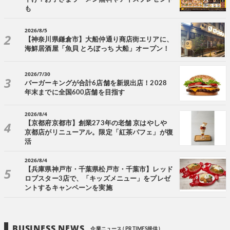
も
2026/8/5
【神奈川県鎌倉市】大船仲通り商店街エリアに、
海鮮居酒屋「魚貝 とろぼっち 大船」オープン！
2026/7/30
バーガーキングが合計6店舗を新規出店！2028
年末までに全国600店舗を目指す
2026/8/4
【京都府京都市】創業273年の老舗 京はやしや
京都店がリニューアル。限定「紅茶パフェ」が復
活
2026/8/4
【兵庫県神戸市・千葉県松戸市・千葉市】レッド
ロブスター3店で、「キッズメニュー」をプレゼ
ントするキャンペーンを実施
BUSINESS NEWS
企業ニュース ( PR TIMES提供 )