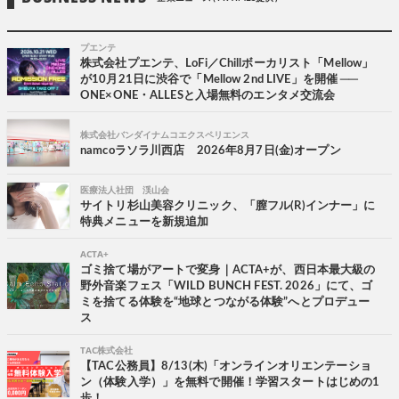
プエンテ
株式会社プエンテ、LoFi／Chillボーカリスト「Mellow」
が10月21日に渋谷で「Mellow 2nd LIVE」を開催 ──
ONE×ONE・ALLESと入場無料のエンタメ交流会
株式会社バンダイナムコエクスペリエンス
namcoラソラ川西店 2026年8月7日(金)オープン
医療法人社団 渓山会
サイトリ杉山美容クリニック、「膣フル(R)インナー」に
特典メニューを新規追加
ACTA+
ゴミ捨て場がアートで変身｜ACTA+が、西日本最大級の
野外音楽フェス「WILD BUNCH FEST. 2026」にて、ゴ
ミを捨てる体験を“地球とつながる体験”へとプロデュー
ス
TAC株式会社
【TAC公務員】8/13(木)「オンラインオリエンテーショ
ン（体験入学）」を無料で開催！学習スタートはじめの1
歩！