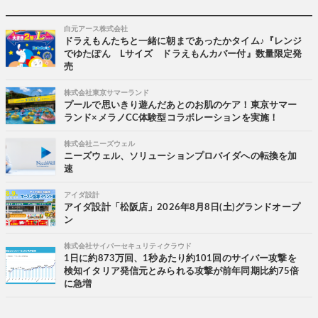
白元アース株式会社
ドラえもんたちと一緒に朝まであったかタイム♪『レンジ
でゆたぽん Lサイズ ドラえもんカバー付』数量限定発
売
株式会社東京サマーランド
プールで思いきり遊んだあとのお肌のケア！東京サマー
ランド×メラノCC体験型コラボレーションを実施！
株式会社ニーズウェル
ニーズウェル、ソリューションプロバイダへの転換を加
速
アイダ設計
アイダ設計「松阪店」2026年8月8日(土)グランドオープ
ン
株式会社サイバーセキュリティクラウド
1日に約873万回、1秒あたり約101回のサイバー攻撃を
検知イタリア発信元とみられる攻撃が前年同期比約75倍
に急増