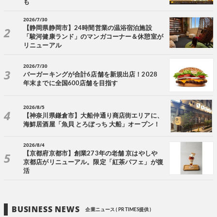
も
2026/7/30
【静岡県静岡市】24時間営業の温浴宿泊施設
「駿河健康ランド」のマンガコーナー＆休憩室が
リニューアル
2026/7/30
バーガーキングが合計6店舗を新規出店！2028
年末までに全国600店舗を目指す
2026/8/5
【神奈川県鎌倉市】大船仲通り商店街エリアに、
海鮮居酒屋「魚貝 とろぼっち 大船」オープン！
2026/8/4
【京都府京都市】創業273年の老舗 京はやしや
京都店がリニューアル。限定「紅茶パフェ」が復
活
BUSINESS NEWS
企業ニュース ( PR TIMES提供 )