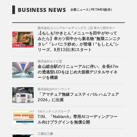
BUSINESS NEWS
企業ニュース ( PR TIMES提供 )
株式会社ユニシアホールディングス（旧 串カツ田中ホー
ルディングス）
【もしも“やきとん”メニューを田中がやって
みたら】串カツ田中から新名物 “無限ニンニク
タレ”「レバニラ炒め」が登場！“もしとん”シ
リーズ、8月13日(木)スタート
株式会社セイビ堂
金山総合駅のリニューアルに伴い、全長67m
の透過型LEDをはじめ大規模デジタルサイネ
ージを構築
株式会社JVCケンウッド
「アマチュア無線フェスティバル ハムフェア
2026」に出展
TISインテックグループ
TISI、「Nablarch」専用AIコーディングツー
ル向けプラグインを無償公開
三菱化工機