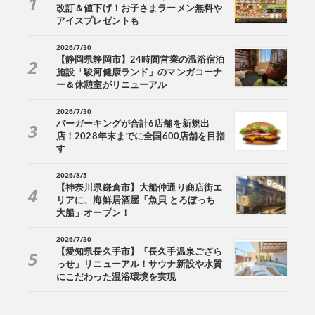
改訂＆値下げ！お子さまラーメン無料や
アイスプレゼントも
2026/7/30
【静岡県静岡市】24時間営業の温浴宿泊
施設「駿河健康ランド」のマンガコーナ
ー＆休憩室がリニューアル
2026/7/30
バーガーキングが合計6店舗を新規出
店！2028年末までに全国600店舗を目指
す
2026/8/5
【神奈川県鎌倉市】大船仲通り商店街エ
リアに、海鮮居酒屋「魚貝 とろぼっち
大船」オープン！
2026/7/30
【愛知県長久手市】「長久手温泉ござら
っせ」リニューアル！サウナ新設や水質
にこだわった温浴環境を実現