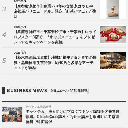
2026/8/4
【京都府京都市】創業273年の老舗 京はやしや
京都店がリニューアル。限定「紅茶パフェ」が復
活
2026/8/4
【兵庫県神戸市・千葉県松戸市・千葉市】レッド
ロブスター3店で、「キッズメニュー」をプレゼ
ントするキャンペーンを実施
2026/8/6
【栃木県那須塩原市】地域に根差す食と音楽の祭
典・黒磯日用夜市開催！約40店と多彩なアーテ
ィストが集結
BUSINESS NEWS
企業ニュース ( PR TIMES提供 )
テックジム株式会社
テックジム、法人向けにプログラミング講師を客先常駐
派遣。Claude Code講座・Python講座を永田町にて毎週
無料で対面開催