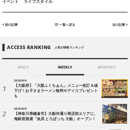
イベント
ライフスタイル
前の記事
一覧へ戻る
次の記事
ACCESS RANKING
人気の情報ランキング
DAILY
WEEKLY
MONTHLY
2026/8/4
【大阪府】「大阪ふくちぁん」メニュー改訂＆値
下げ！お子さまラーメン無料やアイスプレゼント
も
2026/8/5
【神奈川県鎌倉市】大船仲通り商店街エリアに、
海鮮居酒屋「魚貝 とろぼっち 大船」オープン！