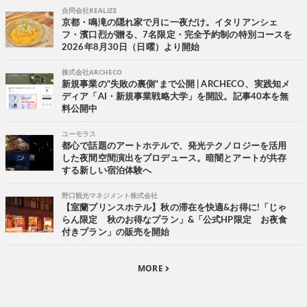
合同会社REALIZE
京都・鳴滝の隠れ家で月に一夜だけ。イタリアンシェ
フ・濱口烈が贈る、7名限定・完全予約制の特別コースを
2026年8月30日（日曜）より開始
株式会社ARCHECO
新規事業の"失敗の裏側"まで公開 | ARCHECO、実践知メ
ディア「AI・新規事業戦略大学」を開設。記事40本を無
料公開中
ユーモラス
都心で話題のアートホテルで、発光テクノロジーを活用
した夜間空間演出をプロデュース。暗闇とアートが共存
する新しい宿泊体験へ
野口観光マネジメント株式会社
【室蘭プリンスホテル】秋の滞在を快適&お得に!「じゃ
らん限定 秋のお得なプラン」&「公式HP限定 お夜食
付きプラン」の販売を開始
MORE